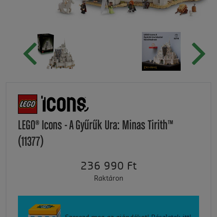
LEGO® Icons - A Gyűrűk Ura: Minas Tirith™
(11377)
236 990 Ft
Raktáron