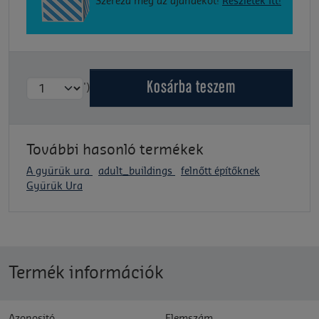
Szerezd meg az ajándékot!
Részletek itt!
Kosárba
teszem
')
További hasonló termékek
A gyűrűk ura
adult_buildings
felnőtt építőknek
Gyűrűk Ura
Termék információk