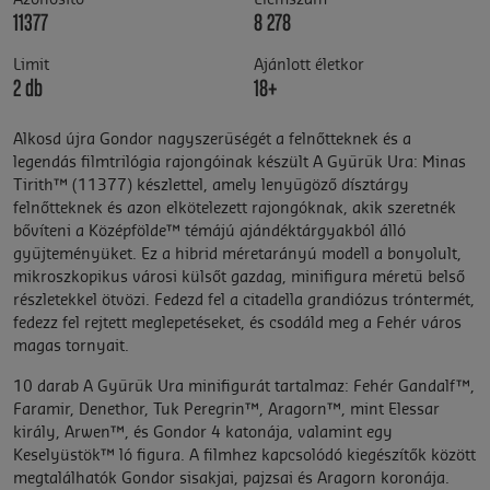
Azonositó
Elemszám
11377
8 278
Limit
Ajánlott életkor
2 db
18+
Alkosd újra Gondor nagyszerűségét a felnőtteknek és a
legendás filmtrilógia rajongóinak készült A Gyűrűk Ura: Minas
Tirith™ (11377) készlettel, amely lenyűgöző dísztárgy
felnőtteknek és azon elkötelezett rajongóknak, akik szeretnék
bővíteni a Középfölde™ témájú ajándéktárgyakból álló
gyűjteményüket. Ez a hibrid méretarányú modell a bonyolult,
mikroszkopikus városi külsőt gazdag, minifigura méretű belső
részletekkel ötvözi. Fedezd fel a citadella grandiózus tróntermét,
fedezz fel rejtett meglepetéseket, és csodáld meg a Fehér város
magas tornyait.
10 darab A Gyűrűk Ura minifigurát tartalmaz: Fehér Gandalf™,
Faramir, Denethor, Tuk Peregrin™, Aragorn™, mint Elessar
király, Arwen™, és Gondor 4 katonája, valamint egy
Keselyüstök™ ló figura. A filmhez kapcsolódó kiegészítők között
megtalálhatók Gondor sisakjai, pajzsai és Aragorn koronája.