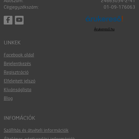
Adószám:
24663034-2-41
Cégjegyzékszám:
01-09-176063
Árukereső.hu
LINKEK
Facebook oldal
Bejelentkezés
Regisztráció
Elfelejtett jelszó
Kívánságlista
Blog
INFOMÁCIÓK
Szállítás és átvételi információk