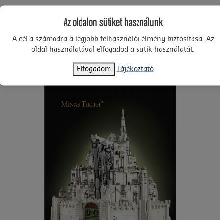
Építs okosabban a LEGO® Builder appal! Nagyítsd fel, és
Az oldalon sütiket használunk
forgasd el 3D-ben a modelleket, figyeld a haladásodat, és
kövesd a részletes digitális útmutatókat! A készlet 8278 elemet
A cél a számodra a legjobb felhasználói élmény biztosítása. Az
tartalmaz.
oldal használatával elfogadod a sütik használatát.
Elfogadom
Tájékoztató