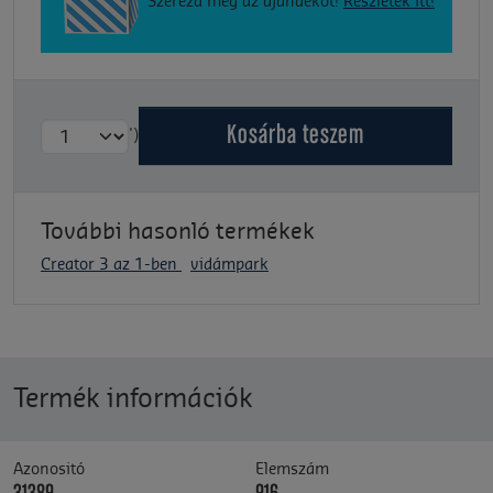
Szerezd meg az ajándékot!
Részletek itt!
Kosárba
teszem
')
További hasonló termékek
Creator 3 az 1-ben
vidámpark
Termék információk
Azonositó
Elemszám