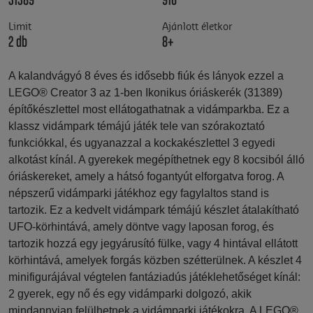
31389
916
Limit
Ajánlott életkor
2 db
8+
A kalandvágyó 8 éves és idősebb fiúk és lányok ezzel a
LEGO® Creator 3 az 1-ben Ikonikus óriáskerék (31389)
építőkészlettel most ellátogathatnak a vidámparkba. Ez a
klassz vidámpark témájú játék tele van szórakoztató
funkciókkal, és ugyanazzal a kockakészlettel 3 egyedi
alkotást kínál. A gyerekek megépíthetnek egy 8 kocsiból álló
óriáskereket, amely a hátsó fogantyút elforgatva forog. A
népszerű vidámparki játékhoz egy fagylaltos stand is
tartozik. Ez a kedvelt vidámpark témájú készlet átalakítható
UFO-körhintává, amely döntve vagy laposan forog, és
tartozik hozzá egy jegyárusító fülke, vagy 4 hintával ellátott
körhintává, amelyek forgás közben szétterülnek. A készlet 4
minifigurájával végtelen fantáziadús játéklehetőséget kínál:
2 gyerek, egy nő és egy vidámparki dolgozó, akik
mindannyian felülhetnek a vidámparki játékokra. A LEGO®