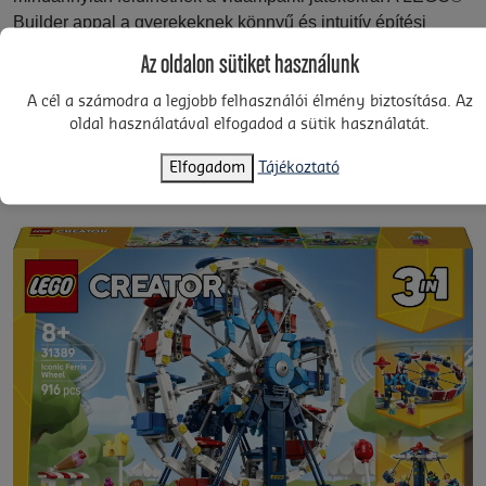
Builder appal a gyerekeknek könnyű és intuitív építési
kalandban lehet részük, a készleteket pedig 3D-s utasítások
Az oldalon sütiket használunk
segítségével felnagyíthatják és elforgathatják. A modelleket
egyszerre nem lehet megépíteni. A készlet 916 elemet
A cél a számodra a legjobb felhasználói élmény biztosítása. Az
oldal használatával elfogadod a sütik használatát.
tartalmaz.
Elfogadom
Tájékoztató