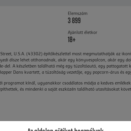
Elemszám
3 899
Ajánlott életkor
18+
treet, U.S.A. (43302) építőkészlettel most megmutathatják az ikoni
 egyedi dísze lehet otthonodnak, akár egy könyvespolcon, akár egy do
-del. A készletben található még egy tűzoltóautó, egy pattogatott 
Dapper Dans kvartett, a tűzoltóság vezetője, egy popcorn-árus és egy
ládi programot kínál, ugyanakkor csodálatos módja a kedves emléke
píthettek, és mindenki a saját eszközén található utasításokat követv