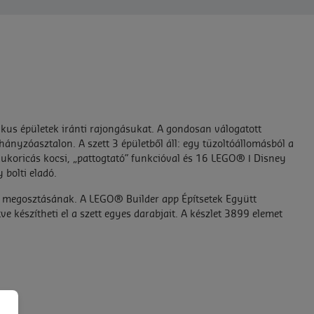
kus épületek iránti rajongásukat. A gondosan válogatott
hányzóasztalon. A szett 3 épületből áll: egy tűzoltóállomásból a
kukoricás kocsi, „pattogtató” funkcióval és 16 LEGO® ǀ Disney
 bolti eladó.
k megosztásának. A LEGO® Builder app Építsetek Együtt
e készítheti el a szett egyes darabjait. A készlet 3899 elemet