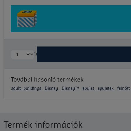
')
További hasonló termékek
adult_buildings
Disney
Disney™
épület
épületek
felnőt
Termék információk