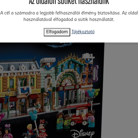
Az oldalon sütiket használunk
A cél a számodra a legjobb felhasználói élmény biztosítása. Az oldal
használatával elfogadod a sütik használatát.
Elfogadom
Tájékoztató