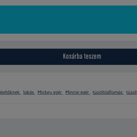
Kosárba
teszem
t építőknek
lakás
Mickey egér
Minnie egér
tűzoltóállomás
tűzol