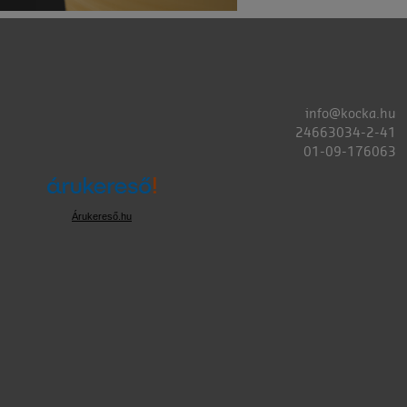
info@kocka.hu
24663034-2-41
01-09-176063
Árukereső.hu