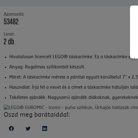
Azonositó
53482
Limit
2 db
Hivatalosan licencelt LEGO® táskacímke: Ez a táskacímke egyed
Anyag: Rugalmas szilikonból készült.
Méret: A táskacímke mérete a pánttal együtt körülbelül 7" x 2,5
Használat: Írja fel a nevet és a címet a táskacímke hátulján ta
Tökéletes ajándék: Nagyszerű ajándék diákoknak, gyerekeknek
Oszd meg barátaiddal: