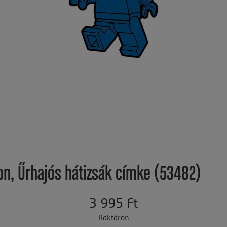
kon, Űrhajós hátizsák címke (53482)
3 995 Ft
Raktáron