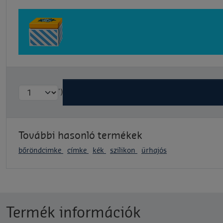
')
További hasonló termékek
bőröndcimke
címke
kék
szilikon
űrhajós
Termék információk