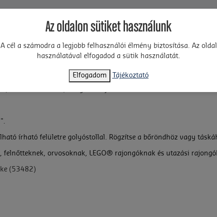
Elemszám
Az oldalon sütiket használunk
1
A cél a számodra a legjobb felhasználói élmény biztosítása. Az oldal
Ajánlott életkor
használatával elfogadod a sütik használatát.
6+
Elfogadom
Tájékoztató
i, háromdimenziós, réteges dizájnnal rendelkezik.
".
lálható írható felületre golyóstollal. Rögzítse a bőröndhöz vagy tásk
, felnőtteknek, orvosoknak, LEGO® rajongóknak és utazási rajongó