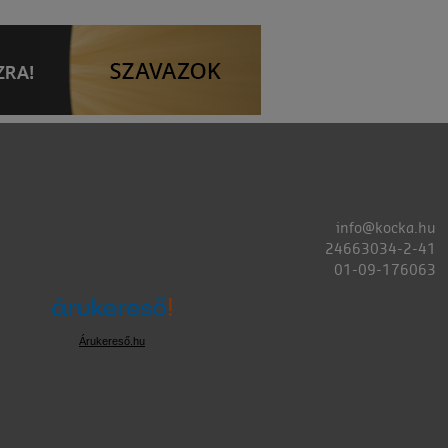
info@kocka.hu
24663034-2-41
01-09-176063
Árukereső.hu