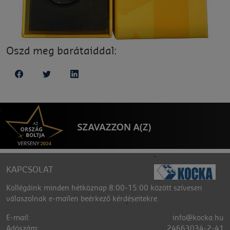
Oszd meg barátaiddal:
KAPCSOLAT
Kollégáink minden hétköznap 8:00-15:00 között szívesen
válaszolnak e-mailen beérkező kérdéseitekre.
E-mail:
info@kocka.hu
Adószám:
24663034-2-41