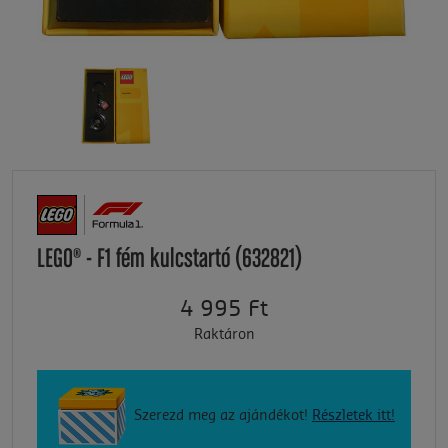
LEGO® - F1 fém kulcstartó (632821)
4 995 Ft
Raktáron
Szerezd meg az ajándékot!
Részletek itt!