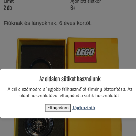
Limit
Ajánlott életkor
2 db
6+
Fiúknak és lányoknak, 6 éves kortól.
Az oldalon sütiket használunk
A cél a számodra a legjobb felhasználói élmény biztosítása. Az
oldal használatával elfogadod a sütik használatát.
Elfogadom
Tájékoztató