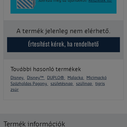
Szerezd meg az ajándékot!
Részletek itt!
A termék jelenleg nem elérhető.
Értesítést kérek, ha rendelhető
További hasonló termékek
Disney
Disney™
DUPLO®
Malacka
Micimackó
Százholdas Pagony
születésnap
szülinap
tigris
zsúr
Termék információk