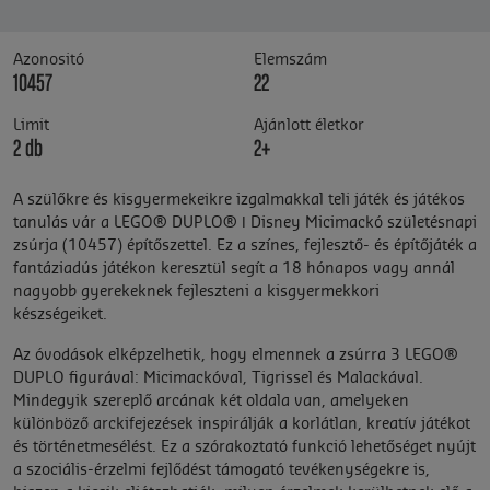
Azonositó
Elemszám
10457
22
Limit
Ajánlott életkor
2 db
2+
A szülőkre és kisgyermekeikre izgalmakkal teli játék és játékos
tanulás vár a LEGO® DUPLO® ǀ Disney Micimackó születésnapi
zsúrja (10457) építőszettel. Ez a színes, fejlesztő- és építőjáték a
fantáziadús játékon keresztül segít a 18 hónapos vagy annál
nagyobb gyerekeknek fejleszteni a kisgyermekkori
készségeiket.
Az óvodások elképzelhetik, hogy elmennek a zsúrra 3 LEGO®
DUPLO figurával: Micimackóval, Tigrissel és Malackával.
Mindegyik szereplő arcának két oldala van, amelyeken
különböző arckifejezések inspirálják a korlátlan, kreatív játékot
és történetmesélést. Ez a szórakoztató funkció lehetőséget nyújt
a szociális-érzelmi fejlődést támogató tevékenységekre is,