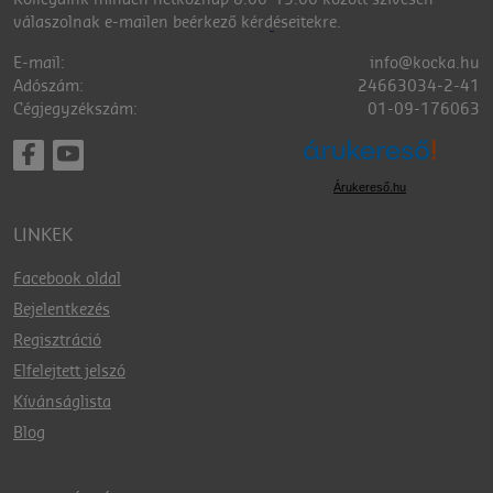
Kollégáink minden hétköznap 8:00-15:00 között szívesen
válaszolnak e-mailen beérkező kérdéseitekre.
E-mail:
info@kocka.hu
Adószám:
24663034-2-41
Cégjegyzékszám:
01-09-176063
Árukereső.hu
LINKEK
Facebook oldal
Bejelentkezés
Regisztráció
Elfelejtett jelszó
Kívánságlista
Blog