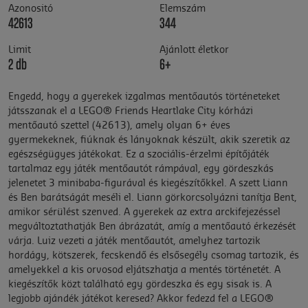
Azonositó
Elemszám
42613
344
Limit
Ajánlott életkor
2 db
6+
Engedd, hogy a gyerekek izgalmas mentőautós történeteket
játsszanak el a LEGO® Friends Heartlake City kórházi
mentőautó szettel (42613), amely olyan 6+ éves
gyermekeknek, fiúknak és lányoknak készült, akik szeretik az
egészségügyes játékokat. Ez a szociális-érzelmi építőjáték
tartalmaz egy játék mentőautót rámpával, egy gördeszkás
jelenetet 3 minibaba-figurával és kiegészítőkkel. A szett Liann
és Ben barátságát meséli el. Liann görkorcsolyázni tanítja Bent,
amikor sérülést szenved. A gyerekek az extra arckifejezéssel
megváltoztathatják Ben ábrázatát, amíg a mentőautó érkezését
várja. Luiz vezeti a játék mentőautót, amelyhez tartozik
hordágy, kötszerek, fecskendő és elsősegély csomag tartozik, és
amelyekkel a kis orvosod eljátszhatja a mentés történetét. A
kiegészítők közt található egy gördeszka és egy sisak is. A
legjobb ajándék játékot keresed? Akkor fedezd fel a LEGO®