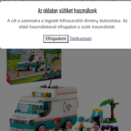
Friends világ többi, gyermekeknek készült építőszettjét. Adj a
gyermeked kezébe egy könnyű és intuitív építési kalandot a
Az oldalon sütiket használunk
LEGO® Builder alkalmazással. Itt felnagyíthatják és 3D-ben
elforgathatják a modelleket, készleteket menthetnek el, és
A cél a számodra a legjobb felhasználói élmény biztosítása. Az
követhetik a haladásukat.
oldal használatával elfogadod a sütik használatát.
Elfogadom
Tájékoztató