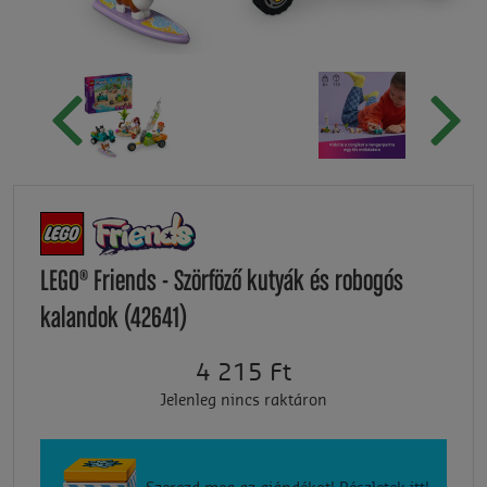
LEGO® Friends - Szörföző kutyák és robogós
kalandok (42641)
4 215 Ft
Jelenleg nincs raktáron