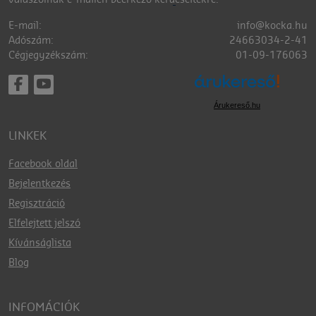
válaszolnak e-mailen beérkező kérdéseitekre.
E-mail:
info@kocka.hu
Adószám:
24663034-2-41
Cégjegyzékszám:
01-09-176063
Árukereső.hu
LINKEK
Facebook oldal
Bejelentkezés
Regisztráció
Elfelejtett jelszó
Kívánságlista
Blog
INFOMÁCIÓK