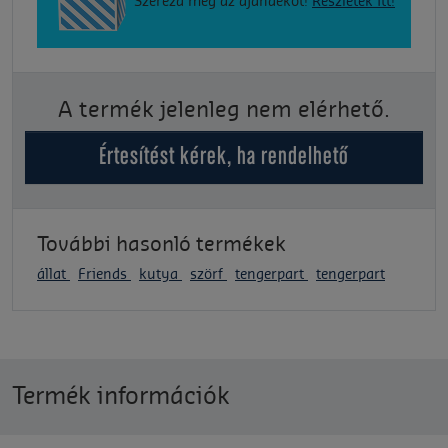
Szerezd meg az ajándékot!
Részletek itt!
A termék jelenleg nem elérhető.
Értesítést kérek, ha rendelhető
További hasonló termékek
állat
Friends
kutya
szörf
tengerpart
tengerpart
Termék információk