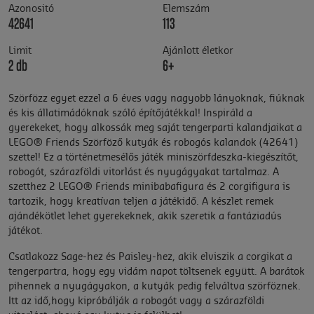
Azonositó
Elemszám
42641
113
Limit
Ajánlott életkor
2 db
6+
Szörfözz egyet ezzel a 6 éves vagy nagyobb lányoknak, fiúknak
és kis állatimádóknak szóló építőjátékkal! Inspiráld a
gyerekeket, hogy alkossák meg saját tengerparti kalandjaikat a
LEGO® Friends Szörföző kutyák és robogós kalandok (42641)
szettel! Ez a történetmesélős játék miniszörfdeszka-kiegészítőt,
robogót, szárazföldi vitorlást és nyugágyakat tartalmaz. A
szetthez 2 LEGO® Friends minibabafigura és 2 corgifigura is
tartozik, hogy kreatívan teljen a játékidő. A készlet remek
ajándékötlet lehet gyerekeknek, akik szeretik a fantáziadús
játékot.
Csatlakozz Sage-hez és Paisley-hez, akik elviszik a corgikat a
tengerpartra, hogy egy vidám napot töltsenek együtt. A barátok
pihennek a nyugágyakon, a kutyák pedig felváltva szörföznek.
Itt az idő,hogy kipróbálják a robogót vagy a szárazföldi