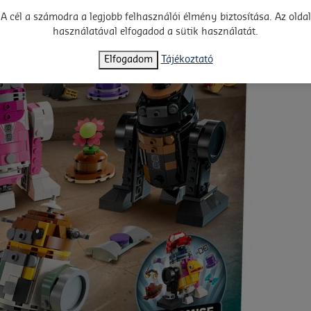
A cél a számodra a legjobb felhasználói élmény biztosítása. Az oldal
használatával elfogadod a sütik használatát.
Elfogadom
Tájékoztató