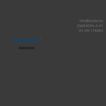
info@kocka.hu
24663034-2-41
01-09-176063
Árukereső.hu