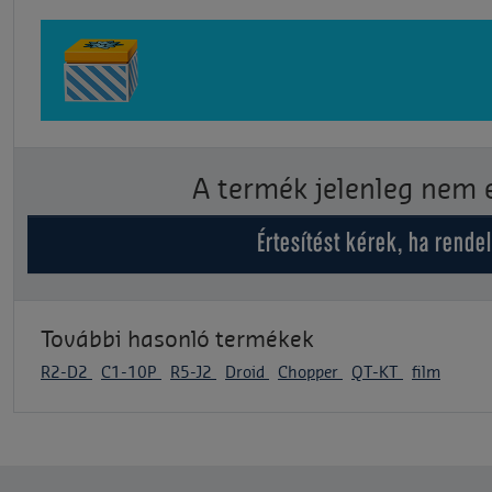
A termék jelenleg nem 
Értesítést kérek, ha rende
További hasonló termékek
R2-D2
C1-10P
R5-J2
Droid
Chopper
QT-KT
film