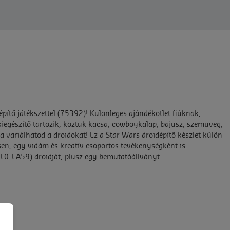
ítő játékszettel (75392)! Különleges ajándékötlet fiúknak,
iegészítő tartozik, köztük kacsa, cowboykalap, bajusz, szemüveg,
za variálhatod a droidokat! Ez a Star Wars droidépítő készlet külön
sen, egy vidám és kreatív csoportos tevékenységként is
 (L0-LA59) droidját, plusz egy bemutatóállványt.