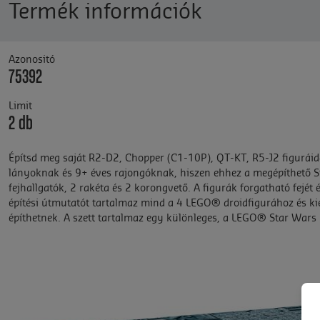
Termék információk
Azonositó
75392
Limit
2 db
Építsd meg saját R2-D2, Chopper (C1-10P), QT-KT, R5-J2 figuráida
lányoknak és 9+ éves rajongóknak, hiszen ehhez a megépíthető St
fejhallgatók, 2 rakéta és 2 korongvető. A figurák forgatható fejét
építési útmutatót tartalmaz mind a 4 LEGO® droidfigurához és kie
építhetnek. A szett tartalmaz egy különleges, a LEGO® Star Wars 2