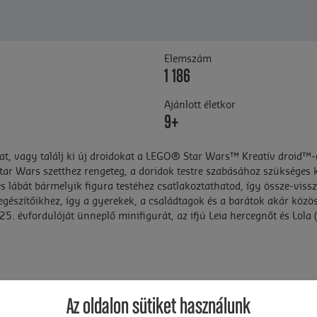
Elemszám
1 186
Ajánlott életkor
9+
t, vagy találj ki új droidokat a LEGO® Star Wars™ Kreatív droid™-ép
ar Wars szetthez rengeteg, a doridok testre szabásához szükséges k
 és lábát bármelyik figura testéhez csatlakoztathatod, így össze-viss
gészítőikhez, így a gyerekek, a családtagok és a barátok akár közö
5. évfordulóját ünneplő minifigurát, az ifjú Leia hercegnőt és Lola
Az oldalon sütiket használunk