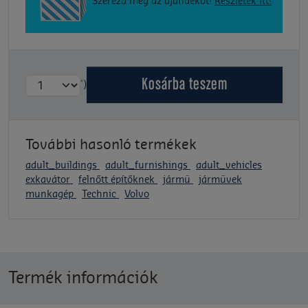
Szerezd meg az ajándékot!
Részletek itt!
Kosárba
teszem
')
További hasonló termékek
adult_buildings
adult_furnishings
adult_vehicles
exkavátor
felnőtt építőknek
jármű
járművek
munkagép
Technic
Volvo
Termék információk