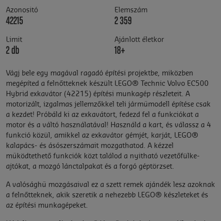
Azonositó
Elemszám
42215
2 359
Limit
Ajánlott életkor
2 db
18+
Vágj bele egy magával ragadó építési projektbe, miközben
megépíted a felnőtteknek készült LEGO® Technic Volvo EC500
Hybrid exkavátor (42215) építési munkagép részleteit. A
motorizált, izgalmas jellemzőkkel teli járműmodell építése csak
a kezdet! Próbáld ki az exkavátort, fedezd fel a funkciókat a
motor és a váltó használatával! Használd a kart, és válassz a 4
funkció közül, amikkel az exkavátor gémjét, karját, LEGO®
kalapács- és ásószerszámait mozgathatod. A kézzel
működtethető funkciók közt találod a nyitható vezetőfülke-
ajtókat, a mozgó lánctalpakat és a forgó géptörzset.
A valósághű mozgásaival ez a szett remek ajándék lesz azoknak
a felnőtteknek, akik szeretik a nehezebb LEGO® készleteket és
az építési munkagépeket.