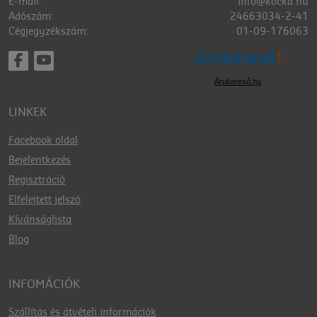
E-mail:
info@kocka.hu
Adószám:
24663034-2-41
Cégjegyzékszám:
01-09-176063
Árukereső.hu
LINKEK
Facebook oldal
Bejelentkezés
Regisztráció
Elfelejtett jelszó
Kívánságlista
Blog
INFOMÁCIÓK
Szállítás és átvételi információk