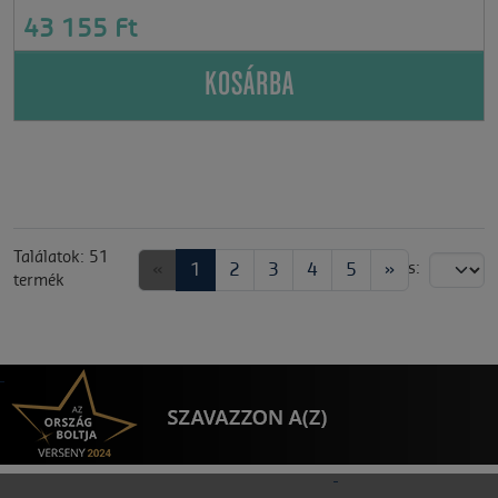
43 155 Ft
KOSÁRBA
Találatok: 51
«
1
2
3
4
5
»
Rendezés:
termék