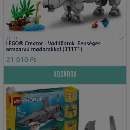
31171
9+
LEGO® Creator - Vadállatok: Fenséges
orrszarvú madarakkal (31171)
21 010 Ft
KOSÁRBA