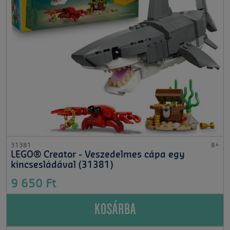
31381
8+
LEGO® Creator - Veszedelmes cápa egy
kincsesládával (31381)
9 650 Ft
KOSÁRBA