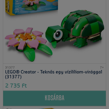
31377
7+
LEGO® Creator - Teknős egy vízililiom-virággal
(31377)
2 735 Ft
KOSÁRBA