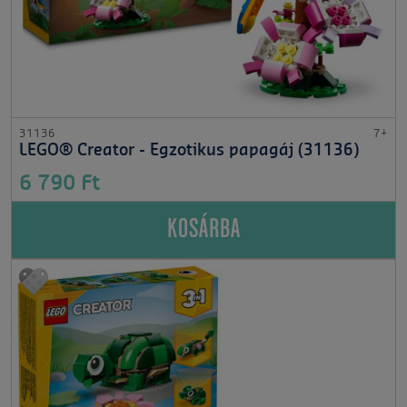
31136
7+
LEGO® Creator - Egzotikus papagáj (31136)
6 790 Ft
KOSÁRBA