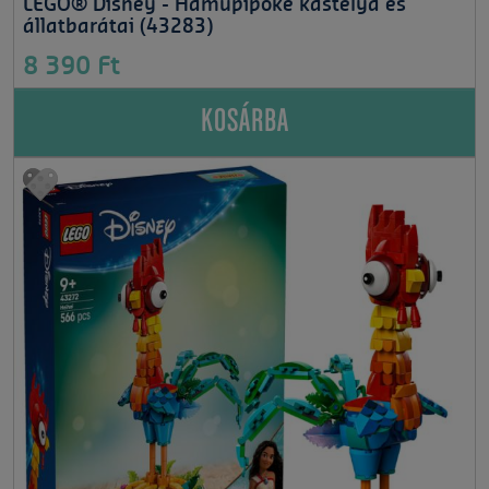
LEGO® Disney - Hamupipőke kastélya és
állatbarátai (43283)
8 390 Ft
KOSÁRBA