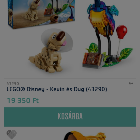
43290
9+
LEGO® Disney - Kevin és Dug (43290)
19 350 Ft
KOSÁRBA