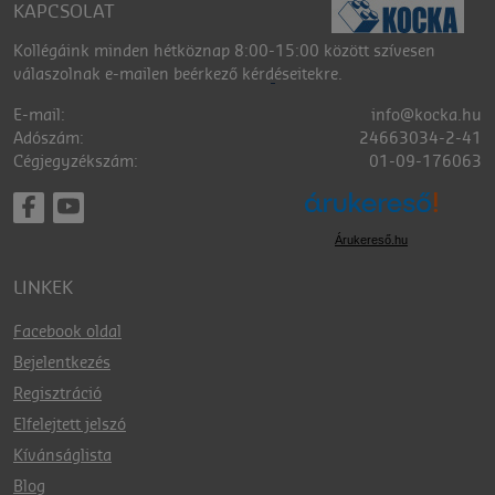
KAPCSOLAT
Kollégáink minden hétköznap 8:00-15:00 között szívesen
válaszolnak e-mailen beérkező kérdéseitekre.
E-mail:
info@kocka.hu
Adószám:
24663034-2-41
Cégjegyzékszám:
01-09-176063
Árukereső.hu
LINKEK
Facebook oldal
Bejelentkezés
Regisztráció
Elfelejtett jelszó
Kívánságlista
Blog