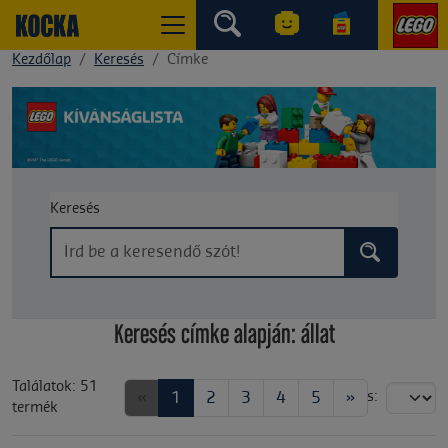
Kezdőlap
Keresés
Címke
Keresés
Keresés címke alapján: állat
Találatok: 51
«
1
2
3
4
5
»
Rendezés:
termék