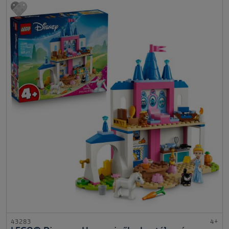
43283
4+