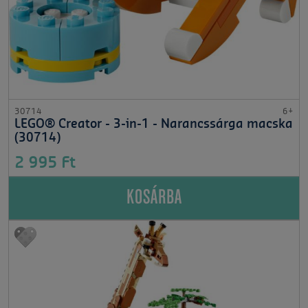
30714
6+
LEGO® Creator - 3-in-1 - Narancssárga macska
(30714)
2 995 Ft
KOSÁRBA