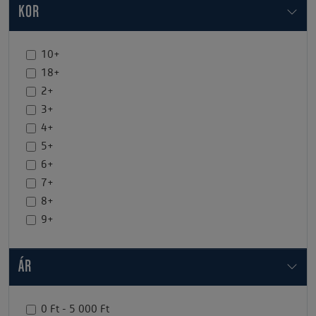
KOR
10+
18+
2+
3+
4+
5+
6+
7+
8+
9+
ÁR
0 Ft - 5 000 Ft