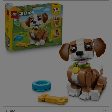
31382
8+