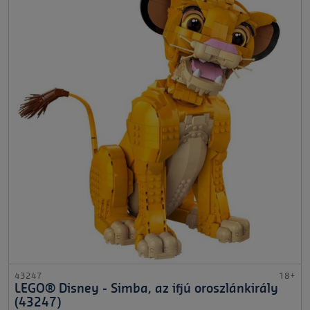
43247
18+
LEGO® Disney - Simba, az ifjú oroszlánkirály
(43247)