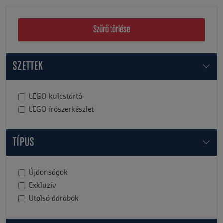
Szűrő törlése
SZETTEK
LEGO kulcstartó
LEGO írószerkészlet
TÍPUS
Újdonságok
Exkluzív
Utolsó darabok