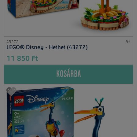
43272
9+
LEGO® Disney - Heihei (43272)
11 850 Ft
KOSÁRBA