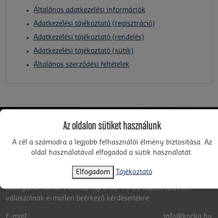
Általános adatkezelési információk
Adatkezelési tájékoztató (regisztráció)
Adatkezelési tájékoztató (rendelés)
Adatkezelési tájékoztató (sütik)
Általános szerződési feltételek
Az oldalon sütiket használunk
A cél a számodra a legjobb felhasználói élmény biztosítása. Az
oldal használatával elfogadod a sütik használatát.
KAPCSOLAT
Elfogadom
Tájékoztató
Kollégáink minden hétköznap 8:00-15:00 között szívesen
válaszolnak e-mailen beérkező kérdéseitekre.
E-mail:
info@kocka.hu