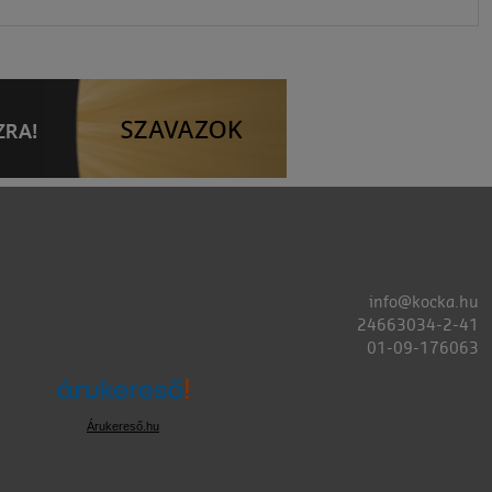
info@kocka.hu
24663034-2-41
01-09-176063
Árukereső.hu