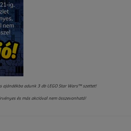
és ajándékba adunk 3 db LEGO Star Wars™ szettet!
g érvényes és más akcióval nem összevonható!