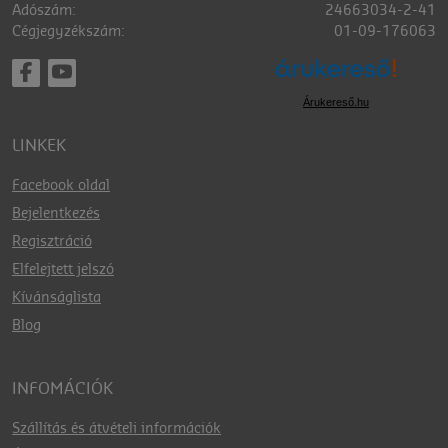
Adószám:
24663034-2-41
Cégjegyzékszám:
01-09-176063
Árukereső.hu
LINKEK
Facebook oldal
Bejelentkezés
Regisztráció
Elfelejtett jelszó
Kívánságlista
Blog
INFOMÁCIÓK
Szállítás és átvételi információk