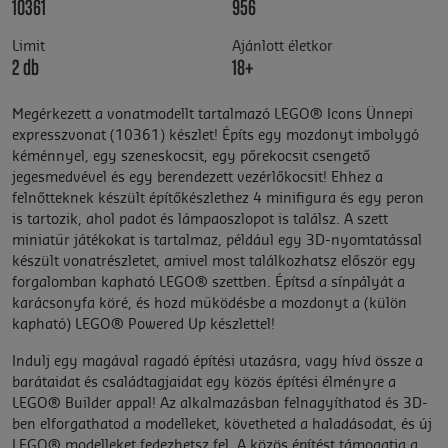
10361
956
Limit
Ajánlott életkor
2 db
18+
Megérkezett a vonatmodellt tartalmazó LEGO® Icons Ünnepi
expresszvonat (10361) készlet! Építs egy mozdonyt imbolygó
kéménnyel, egy szeneskocsit, egy pőrekocsit csengető
jegesmedvével és egy berendezett vezérlőkocsit! Ehhez a
felnőtteknek készült építőkészlethez 4 minifigura és egy peron
is tartozik, ahol padot és lámpaoszlopot is találsz. A szett
miniatűr játékokat is tartalmaz, például egy 3D-nyomtatással
készült vonatrészletet, amivel most találkozhatsz először egy
forgalomban kapható LEGO® szettben. Építsd a sínpályát a
karácsonyfa köré, és hozd működésbe a mozdonyt a (külön
kapható) LEGO® Powered Up készlettel!
Indulj egy magával ragadó építési utazásra, vagy hívd össze a
barátaidat és családtagjaidat egy közös építési élményre a
LEGO® Builder appal! Az alkalmazásban felnagyíthatod és 3D-
ben elforgathatod a modelleket, követheted a haladásodat, és új
LEGO® modelleket fedezhetsz fel. A közös építést támogatja a