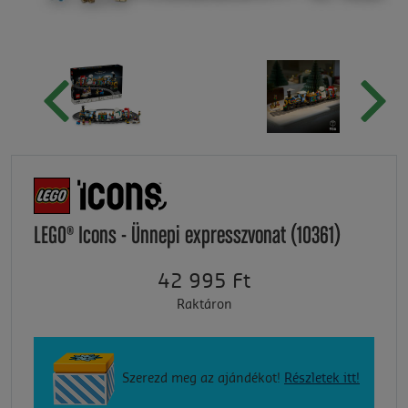
LEGO® Icons - Ünnepi expresszvonat (10361)
42 995 Ft
Raktáron
Szerezd meg az ajándékot!
Részletek itt!