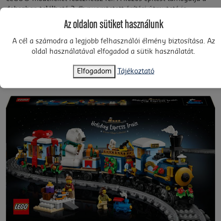
dobozban található 2 db nyomtatott építési útmutató is.
Az oldalon sütiket használunk
Találj egy helyet a kikapcsolódásra a felnőtteknek készült,
kreatív LEGO® építési projektek inspiráló választékával! (A
A cél a számodra a legjobb felhasználói élmény biztosítása. Az
szettek külön kaphatók.)
oldal használatával elfogadod a sütik használatát.
Elfogadom
Tájékoztató