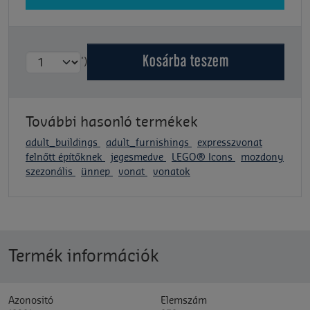
Kosárba
teszem
')
További hasonló termékek
adult_buildings
adult_furnishings
expresszvonat
felnőtt építőknek
jegesmedve
LEGO® Icons
mozdony
szezonális
ünnep
vonat
vonatok
Termék információk
Azonositó
Elemszám