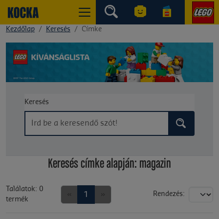
Kezdőlap
Keresés
Címke
Keresés
Keresés címke alapján: magazin
Találatok: 0
«
1
»
Rendezés:
termék