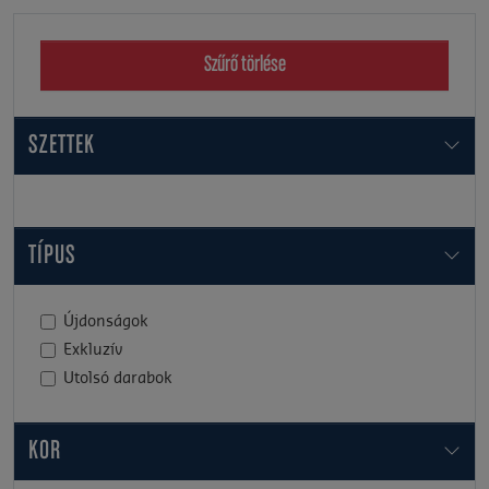
Szűrő törlése
SZETTEK
TÍPUS
Újdonságok
Exkluzív
Utolsó darabok
KOR