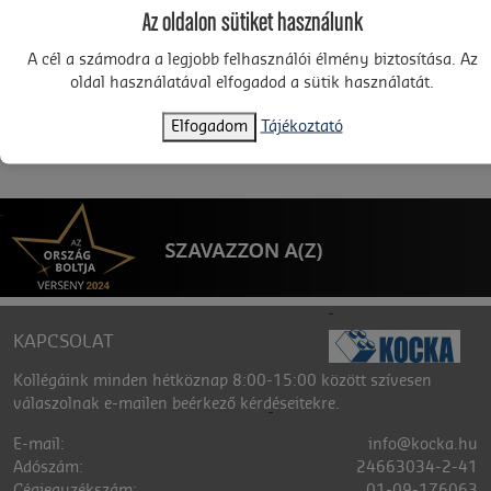
Az oldalon sütiket használunk
A cél a számodra a legjobb felhasználói élmény biztosítása. Az
oldal használatával elfogadod a sütik használatát.
Találatok: 0
«
1
»
Rendezés:
termék
Elfogadom
Tájékoztató
KAPCSOLAT
Kollégáink minden hétköznap 8:00-15:00 között szívesen
válaszolnak e-mailen beérkező kérdéseitekre.
E-mail:
info@kocka.hu
Adószám:
24663034-2-41
Cégjegyzékszám:
01-09-176063