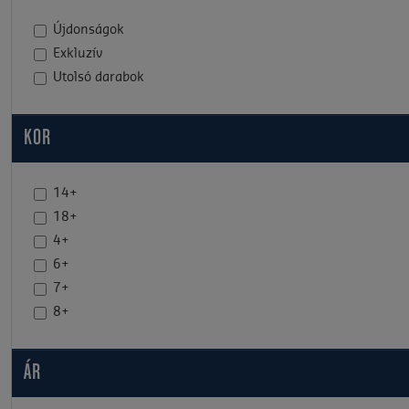
Újdonságok
Exkluzív
Utolsó darabok
KOR
14+
18+
4+
6+
7+
8+
ÁR