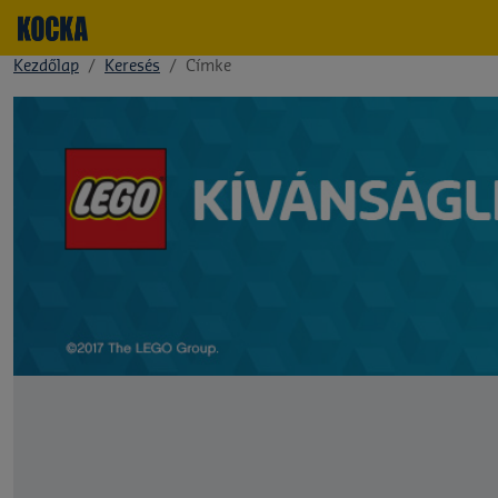
Kezdőlap
Keresés
Címke