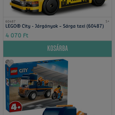
60487
5+
LEGO® City - Járgányok – Sárga taxi (60487)
4 070 Ft
KOSÁRBA