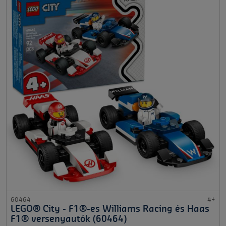
60464
4+
LEGO® City - F1®-es Williams Racing és Haas
F1® versenyautók (60464)