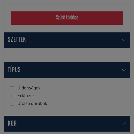
Szűrő törlése
SZETTEK
TÍPUS
Újdonságok
Exkluzív
Utolsó darabok
KOR