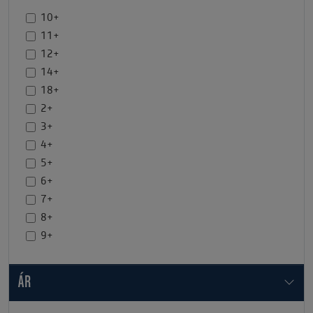
10+
11+
12+
14+
18+
2+
3+
4+
5+
6+
7+
8+
9+
ÁR