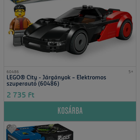
60486
5+
LEGO® City - Járgányok – Elektromos
szuperautó (60486)
2 735 Ft
KOSÁRBA