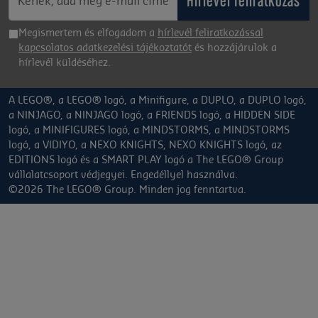
Hírlevél feliratkozás
Megismertem és elfogadom a
hírlevél feliratkozással
kapcsolatos adatkezelési tájékoztatót
és hozzájárulok a
hírlevél küldéséhez.
A LEGO®, a LEGO® logó, a Minifigure, a DUPLO, a DUPLO logó,
a NINJAGO, a NINJAGO logó, a FRIENDS logó, a HIDDEN SIDE
logó, a MINIFIGURES logó, a MINDSTORMS, a MINDSTORMS
logó, a VIDIYO, a NEXO KNIGHTS, NEXO KNIGHTS logó, az
EDITIONS logó és a SMART PLAY logó a The LEGO® Group
vállalatcsoport védjegyei. Engedéllyel használva.
©2026 The LEGO® Group. Minden jog fenntartva.