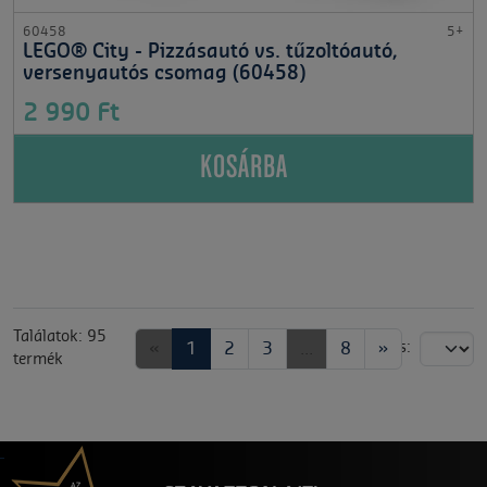
60458
5+
LEGO® City - Pizzásautó vs. tűzoltóautó,
versenyautós csomag (60458)
2 990 Ft
KOSÁRBA
Találatok: 95
«
1
2
3
...
8
»
Rendezés:
termék