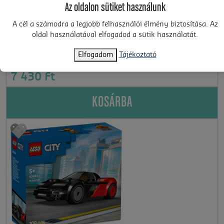
Az oldalon sütiket használunk
A cél a számodra a legjobb felhasználói élmény biztosítása. Az
oldal használatával elfogadod a sütik használatát.
60490
6+
Elfogadom
Tájékoztató
LEGO® City - Hókotró (60490)
7 430 Ft
KOSÁRBA