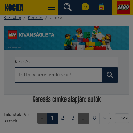
Kezdőlap
Keresés
Címke
Keresés
Keresés címke alapján: autók
Találatok: 95
«
1
2
3
...
8
»
Rendezés:
termék