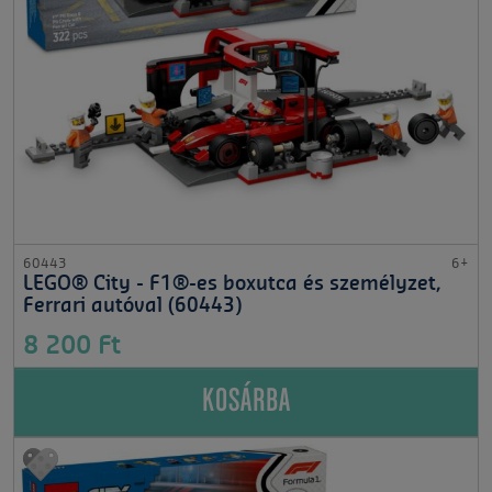
60443
6+
LEGO® City - F1®-es boxutca és személyzet,
Ferrari autóval (60443)
8 200 Ft
KOSÁRBA