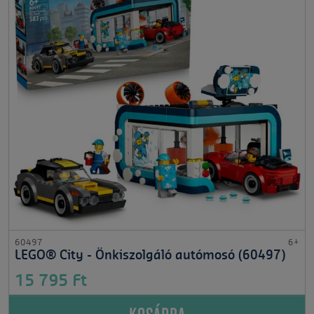
60497
6+
LEGO® City - Önkiszolgáló autómosó (60497)
15 795 Ft