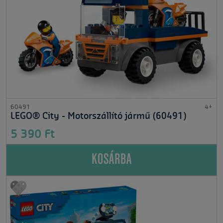
60491
4+
LEGO® City - Motorszállító jármű (60491)
5 390 Ft
KOSÁRBA