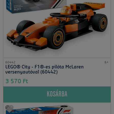
60442
6+
LEGO® City - F1®-es pilóta McLaren
versenyautóval (60442)
3 570 Ft
KOSÁRBA