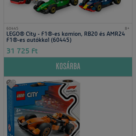
60445
8+
LEGO® City - F1®-es kamion, RB20 és AMR24
F1®-es autókkal (60445)
31 725 Ft
KOSÁRBA