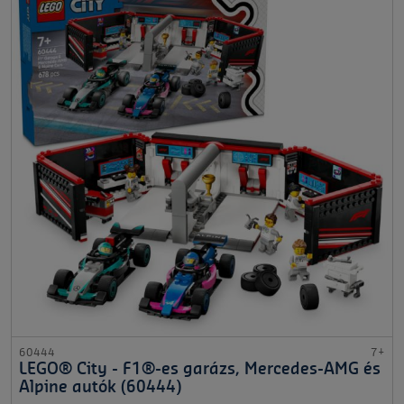
60444
7+
LEGO® City - F1®-es garázs, Mercedes-AMG és
Alpine autók (60444)