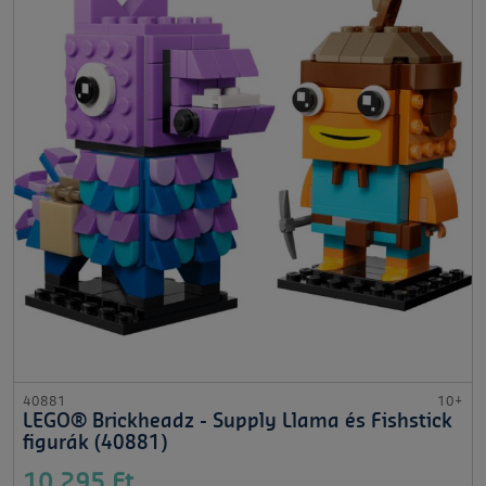
40881
10+
LEGO® Brickheadz - Supply Llama és Fishstick
figurák (40881)
10 295 Ft