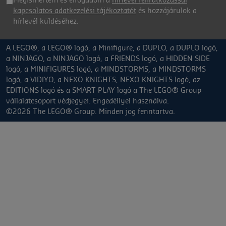
Megismertem és elfogadom a
hírlevél feliratkozással
kapcsolatos adatkezelési tájékoztatót
és hozzájárulok a
hírlevél küldéséhez.
A LEGO®, a LEGO® logó, a Minifigure, a DUPLO, a DUPLO logó,
a NINJAGO, a NINJAGO logó, a FRIENDS logó, a HIDDEN SIDE
logó, a MINIFIGURES logó, a MINDSTORMS, a MINDSTORMS
logó, a VIDIYO, a NEXO KNIGHTS, NEXO KNIGHTS logó, az
EDITIONS logó és a SMART PLAY logó a The LEGO® Group
vállalatcsoport védjegyei. Engedéllyel használva.
©2026 The LEGO® Group. Minden jog fenntartva.