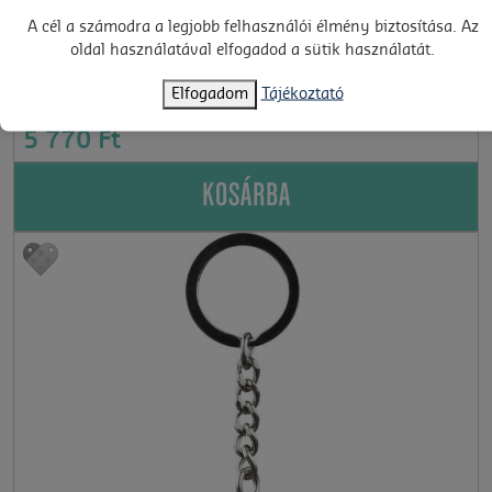
A cél a számodra a legjobb felhasználói élmény biztosítása. Az
oldal használatával elfogadod a sütik használatát.
31380
8+
Elfogadom
Tájékoztató
LEGO® Creator - Retró játékkonzol (31380)
5 770 Ft
KOSÁRBA