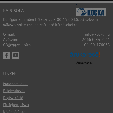
KAPCSOLAT
Kollégáink minden hétköznap 8:00-15:00 között szívesen
válaszolnak e-mailen beérkező kérdéseitekre.
E-mail:
info@kocka.hu
Adószám:
24663034-2-41
Cégjegyzékszám:
01-09-176063
Árukereső.hu
LINKEK
Facebook oldal
Bejelentkezés
Regisztráció
Elfelejtett jelszó
Kívánságlista