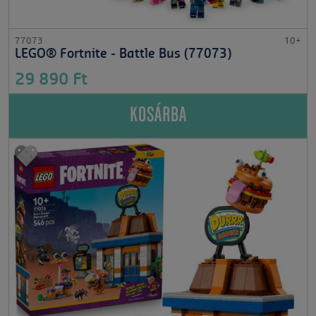
77073
10+
LEGO® Fortnite - Battle Bus (77073)
29 890 Ft
KOSÁRBA