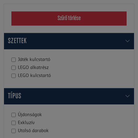
Szűrő törlése
SZETTEK
Játék kulcstartó
LEGO alkatrész
LEGO kulcstartó
TÍPUS
Újdonságok
Exkluzív
Utolsó darabok