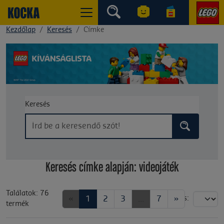
Kezdőlap
Keresés
Címke
Keresés
Keresés címke alapján: videojáték
Találatok: 76
«
1
2
3
...
7
»
Rendezés:
termék