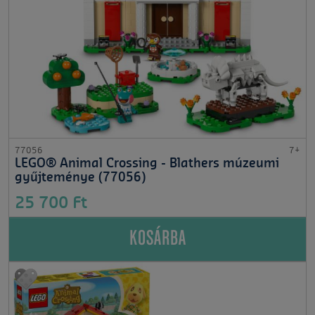
77056
7+
LEGO® Animal Crossing - Blathers múzeumi
gyűjteménye (77056)
25 700 Ft
KOSÁRBA