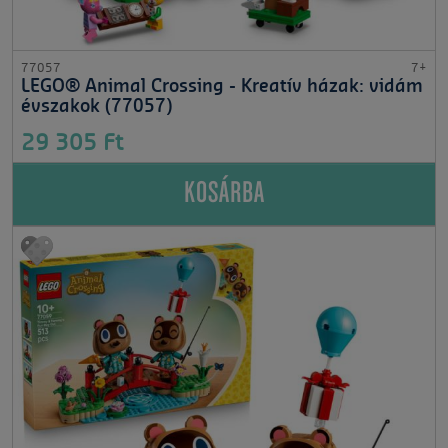
77057
7+
LEGO® Animal Crossing - Kreatív házak: vidám
évszakok (77057)
29 305 Ft
KOSÁRBA