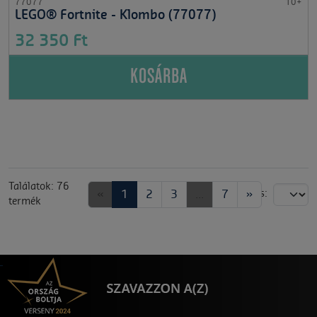
77077
10+
LEGO® Fortnite - Klombo (77077)
32 350 Ft
KOSÁRBA
Találatok: 76
«
1
2
3
...
7
»
Rendezés:
termék