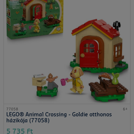
77058
6+
LEGO® Animal Crossing - Goldie otthonos
házikója (77058)
5 735 Ft