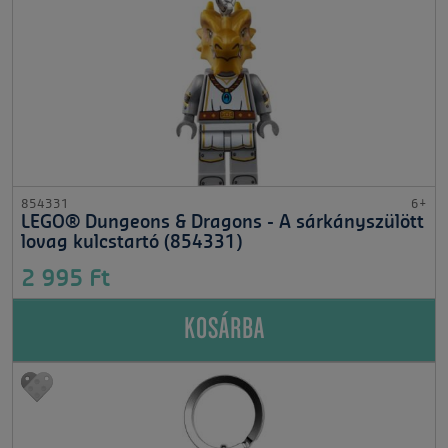
854331
6+
LEGO® Dungeons & Dragons - A sárkányszülött
lovag kulcstartó (854331)
2 995 Ft
KOSÁRBA