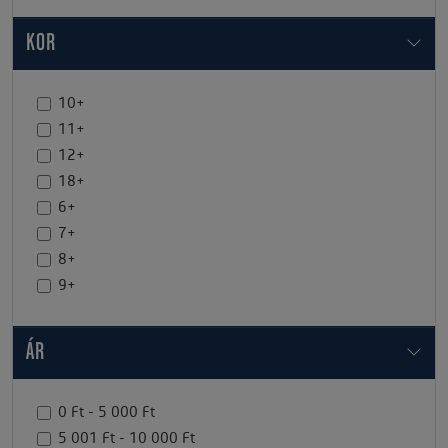
KOR
10+
11+
12+
18+
6+
7+
8+
9+
ÁR
0 Ft - 5 000 Ft
5 001 Ft - 10 000 Ft