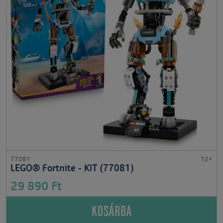
77081
12+
LEGO® Fortnite - KIT (77081)
29 890 Ft
KOSÁRBA