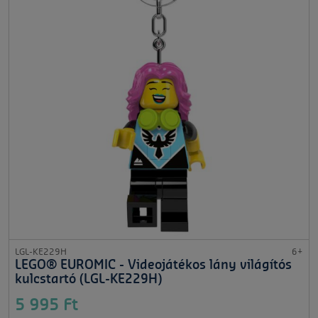
LGL-KE229H
6+
LEGO® EUROMIC - Videojátékos lány világítós
kulcstartó (LGL-KE229H)
5 995 Ft