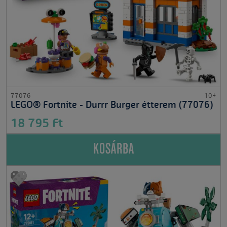
77076
10+
LEGO® Fortnite - Durrr Burger étterem (77076)
18 795 Ft
KOSÁRBA