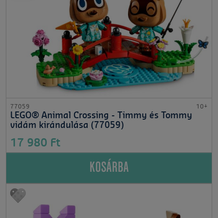
77059
10+
LEGO® Animal Crossing - Timmy és Tommy
vidám kirándulása (77059)
17 980 Ft
KOSÁRBA