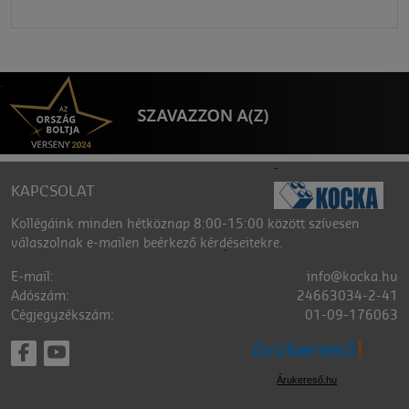
KAPCSOLAT
Kollégáink minden hétköznap 8:00-15:00 között szívesen
válaszolnak e-mailen beérkező kérdéseitekre.
E-mail:
info@kocka.hu
Adószám:
24663034-2-41
Cégjegyzékszám:
01-09-176063
Árukereső.hu