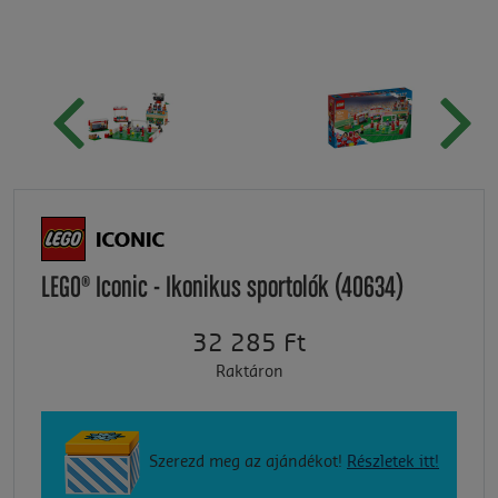
LEGO® Iconic - Ikonikus sportolók (40634)
32 285 Ft
Raktáron
Szerezd meg az ajándékot!
Részletek itt!