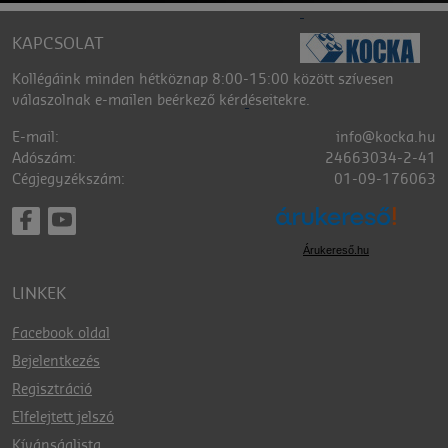
KAPCSOLAT
Kollégáink minden hétköznap 8:00-15:00 között szívesen
válaszolnak e-mailen beérkező kérdéseitekre.
E-mail:
info@kocka.hu
Adószám:
24663034-2-41
Cégjegyzékszám:
01-09-176063
Árukereső.hu
LINKEK
Facebook oldal
Bejelentkezés
Regisztráció
Elfelejtett jelszó
Kívánságlista