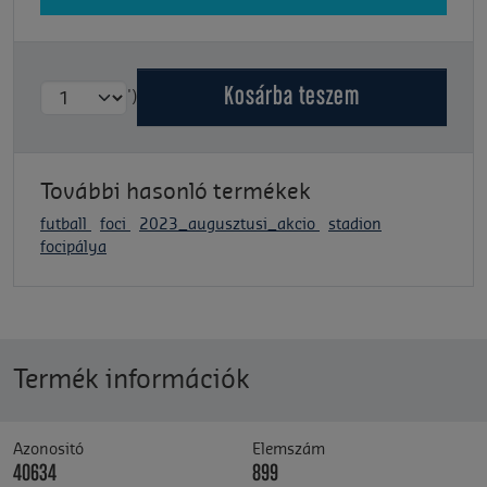
Kosárba
teszem
')
További hasonló termékek
futball
foci
2023_augusztusi_akcio
stadion
focipálya
Termék információk
Azonositó
Elemszám
40634
899