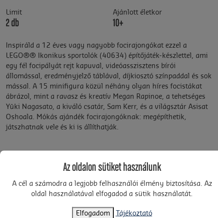
Limit
Ajánlott életkor
2 db
10+
Inspiráld a 12 éves vagy nagyobb focirajongókat ezzel a
LEGO®® Ikonikus sportolók (40634) építőjáték-készlettel, ami
egy fél focipályát rejt kapuval, videóasszisztens bírói
állomással, eredményjelző táblával, díjkiosztó színpaddal és sok
mással. A 15 minifigura közül néhány olyan híres focistákat
ábrázol, mint a ravasz és kreatív Megan Rapinoe, a tehetséges
Yūki Nagasato, a kiváló csatár, Sam Kerr, és a világsztár Asisat
Oshoala. Mókás ajándék focirajongóknak: megépíthetik,
játszhatnak vele és ki is állíthatják.
Az oldalon sütiket használunk
A cél a számodra a legjobb felhasználói élmény biztosítása. Az
oldal használatával elfogadod a sütik használatát.
Elfogadom
Tájékoztató