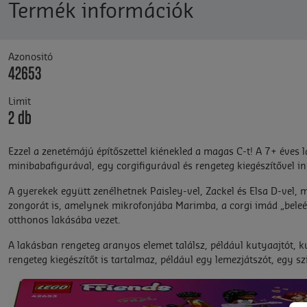
Termék információk
Azonositó
42653
Limit
2 db
Ezzel a zenetémájú építőszettel kiénekled a magas C-t! A 7+ éve
minibabafigurával, egy corgifigurával és rengeteg kiegészítővel ins
A gyerekek együtt zenélhetnek Paisley-vel, Zackel és Elsa D-vel, m
zongorát is, amelynek mikrofonjába Marimba, a corgi imád „beleén
otthonos lakásába vezet.
A lakásban rengeteg aranyos elemet találsz, például kutyaajtót, ku
rengeteg kiegészítőt is tartalmaz, például egy lemezjátszót, egy szi