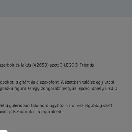
szerbolt és lakás (42653) szett 3 LEGO® Friends
bokat, a gitárt és a szaxofont. A szettben találsz egy utcai
yalakú figura és egy zongorabillentyűs lépcső, amely Elsa D
zet a galériában található ágyhoz. Ez a részletgazdag szett
ációt játszhatnak el a figurákkal.