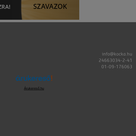
info@kocka.hu
24663034-2-41
01-09-176063
Árukereső.hu