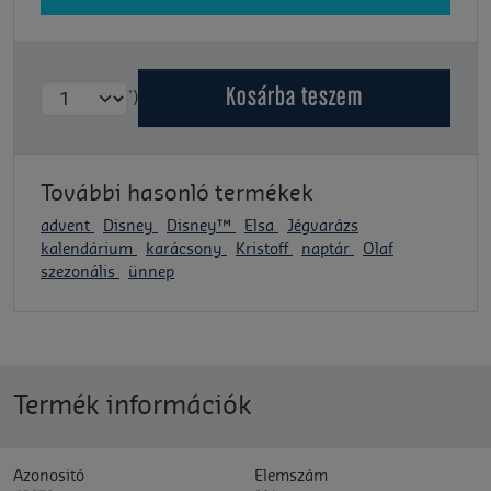
Kosárba
teszem
')
További hasonló termékek
advent
Disney
Disney™
Elsa
Jégvarázs
kalendárium
karácsony
Kristoff
naptár
Olaf
szezonális
ünnep
Termék információk
Azonositó
Elemszám