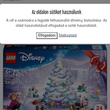
Ha az ünnepi időszak véget ért, akkor ennek a LEGO® Adventi
Az oldalon sütiket használunk
naptár építőszettnek az elemei kombinálhatók a LEGO® ǀ
Disney választék többi készlet ével (mindegyik külön kapható),
A cél a számodra a legjobb felhasználói élmény biztosítása. Az
hogy tovább fokozd és bővítsd az élményt.
oldal használatával elfogadod a sütik használatát.
Elfogadom
Tájékoztató