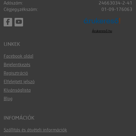
Adószám:
24663034-2-41
Cégjegyzékszám:
01-09-176063
Árukereső.hu
LINKEK
Facebook oldal
Bejelentkezés
Regisztráció
Elfelejtett jelszó
Kívánságlista
Blog
INFOMÁCIÓK
Szállítás és átvételi információk