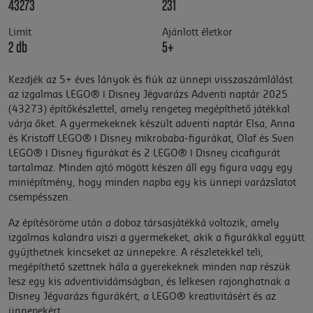
43273
231
Limit
Ajánlott életkor
2 db
5+
Kezdjék az 5+ éves lányok és fiúk az ünnepi visszaszámlálást
az izgalmas LEGO® ǀ Disney Jégvarázs Adventi naptár 2025
(43273) építőkészlettel, amely rengeteg megépíthető játékkal
várja őket. A gyermekeknek készült adventi naptár Elsa, Anna
és Kristoff LEGO® ǀ Disney mikrobaba-figurákat, Olaf és Sven
LEGO® ǀ Disney figurákat és 2 LEGO® ǀ Disney cicafigurát
tartalmaz. Minden ajtó mögött készen áll egy figura vagy egy
miniépítmény, hogy minden napba egy kis ünnepi varázslatot
csempésszen.
Az építésöröme után a doboz társasjátékká voltozik, amely
izgalmas kalandra viszi a gyermekeket, akik a figurákkal együtt
gyűjthetnek kincseket az ünnepekre. A részletekkel teli,
megépíthető szettnek hála a gyerekeknek minden nap részük
lesz egy kis adventividámságban, és lelkesen rajonghatnak a
Disney Jégvarázs figurákért, a LEGO® kreativitásért és az
ünnepekért.