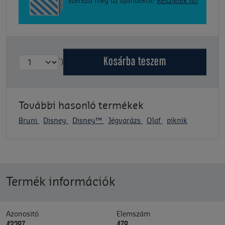
Szerezd meg az ajándékot!
Részletek itt!
Kosárba
teszem
')
További hasonló termékek
Bruni
Disney
Disney™
Jégvarázs
Olaf
piknik
Termék információk
Azonositó
Elemszám