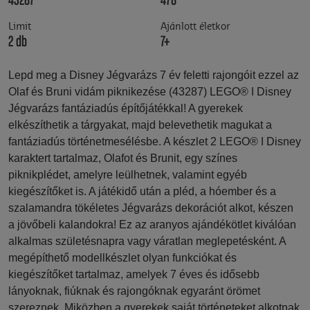
43287
478
Limit
Ajánlott életkor
2 db
7+
Lepd meg a Disney Jégvarázs 7 év feletti rajongóit ezzel az
Olaf és Bruni vidám piknikezése (43287) LEGO® ǀ Disney
Jégvarázs fantáziadús építőjátékkal! A gyerekek
elkészíthetik a tárgyakat, majd belevethetik magukat a
fantáziadús történetmesélésbe. A készlet 2 LEGO® ǀ Disney
karaktert tartalmaz, Olafot és Brunit, egy színes
piknikplédet, amelyre leülhetnek, valamint egyéb
kiegészítőket is. A játékidő után a pléd, a hóember és a
szalamandra tökéletes Jégvarázs dekorációt alkot, készen
a jövőbeli kalandokra! Ez az aranyos ajándékötlet kiválóan
alkalmas születésnapra vagy váratlan meglepetésként. A
megépíthető modellkészlet olyan funkciókat és
kiegészítőket tartalmaz, amelyek 7 éves és idősebb
lányoknak, fiúknak és rajongóknak egyaránt örömet
szereznek. Miközben a gyerekek saját történeteket alkotnak