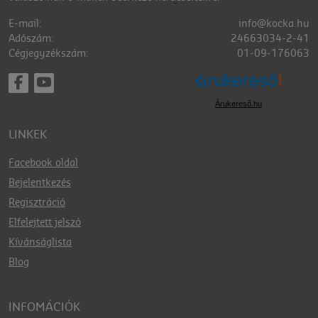
E-mail:
info@kocka.hu
Adószám:
24663034-2-41
Cégjegyzékszám:
01-09-176063
Árukereső.hu
LINKEK
Facebook oldal
Bejelentkezés
Regisztráció
Elfelejtett jelszó
Kívánságlista
Blog
INFOMÁCIÓK