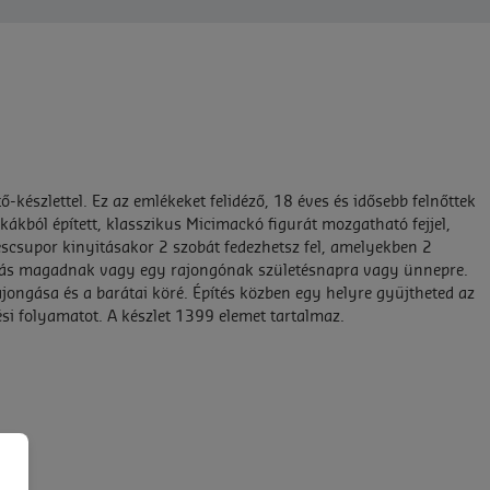
észlettel. Ez az emlékeket felidéző, 18 éves és idősebb felnőttek
ckákból épített, klasszikus Micimackó figurát mozgatható fejjel,
escsupor kinyitásakor 2 szobát fedezhetsz fel, amelyekben 2
sztás magadnak vagy egy rajongónak születésnapra vagy ünnepre.
ajongása és a barátai köré. Építés közben egy helyre gyűjtheted az
si folyamatot. A készlet 1399 elemet tartalmaz.