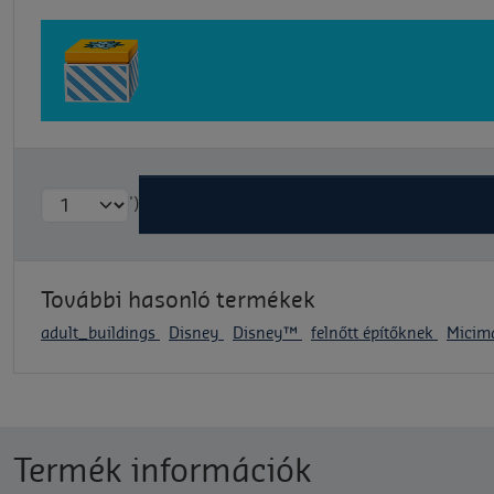
')
További hasonló termékek
adult_buildings
Disney
Disney™
felnőtt építőknek
Micim
Termék információk