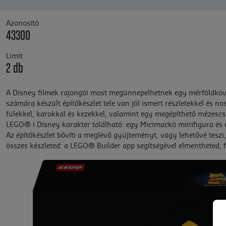
Azonositó
43300
Limit
2 db
A Disney filmek rajongói most megünnepelhetnek egy mérföldkövet 
számára készült építőkészlet tele van jól ismert részletekkel és n
fülekkel, karokkal és kezekkel, valamint egy megépíthető mézescs
LEGO® ǀ Disney karakter található: egy Micimackó minifigura és
Az építőkészlet bővíti a meglévő gyűjteményt, vagy lehetővé teszi
összes készleted: a LEGO® Builder app segítségével elmentheted, 