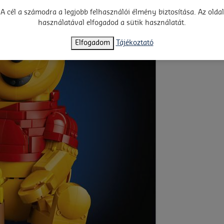
A cél a számodra a legjobb felhasználói élmény biztosítása. Az oldal
használatával elfogadod a sütik használatát.
Elfogadom
Tájékoztató