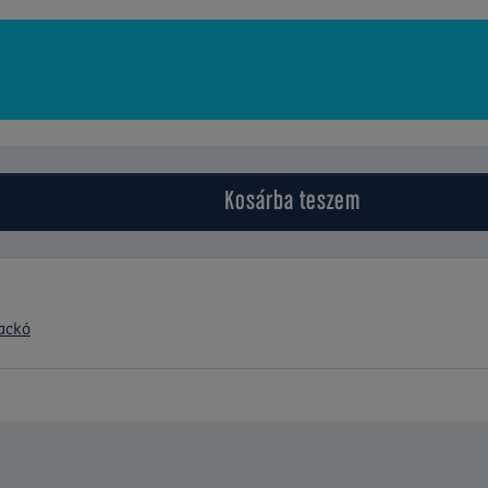
Kosárba
teszem
ackó