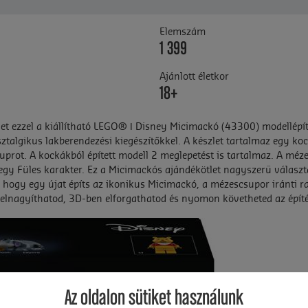
Elemszám
1 399
Ajánlott életkor
18+
ezzel a kiállítható LEGO® ǀ Disney Micimackó (43300) modellépítő-k
osztalgikus lakberendezési kiegészítőkkel. A készlet tartalmaz egy ko
uprot. A kockákból épített modell 2 meglepetést is tartalmaz. A méz
 egy Füles karakter. Ez a Micimackós ajándékötlet nagyszerű vála
, hogy egy újat építs az ikonikus Micimackó, a mézescsupor iránti r
felnagyíthatod, 3D-ben elforgathatod és nyomon követheted az építé
Az oldalon sütiket használunk