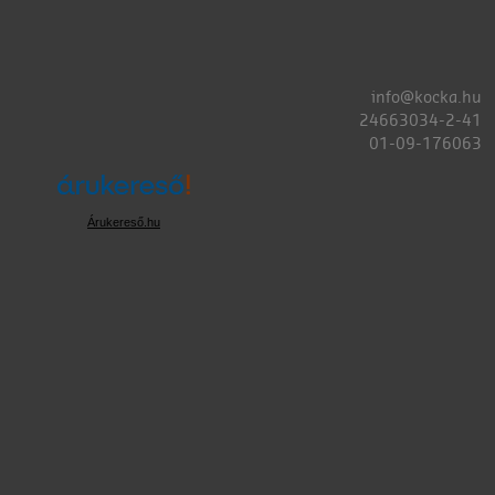
info@kocka.hu
24663034-2-41
01-09-176063
Árukereső.hu