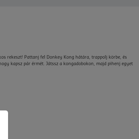
s rekeszt! Pattanj fel Donkey Kong hátára, trappolj körbe, és
 hogy kapsz pár érmét. Játssz a kongadobokon, majd pihenj egyet