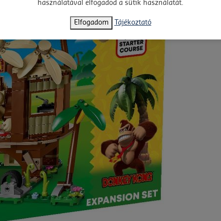
használatával elfogadod a sütik használatát.
Elfogadom
Tájékoztató