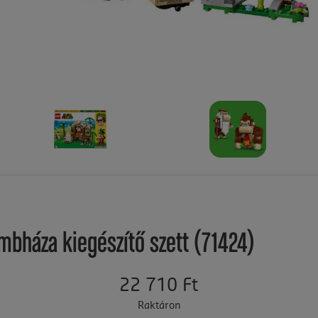
mbháza kiegészítő szett (71424)
22 710 Ft
Raktáron