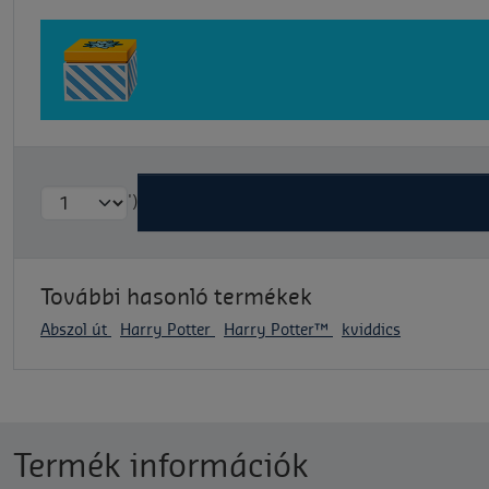
')
További hasonló termékek
Abszol út
Harry Potter
Harry Potter™
kviddics
Termék információk