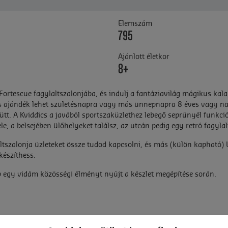
Elemszám
795
Ajánlott életkor
8+
 Fortescue fagylaltszalonjába, és indulj a fantáziavilág mágikus ka
tos ajándék lehet születésnapra vagy más ünnepnapra 8 éves vagy n
tt. A Kviddics a javából sportszaküzlethez lebegő seprűnyél funkció é
e, a belsejében ülőhelyeket találsz, az utcán pedig egy retró fagylal
laltszalonja üzleteket össze tudod kapcsolni, és más (külön kapható
készíthess.
p egy vidám közösségi élményt nyújt a készlet megépítése során.