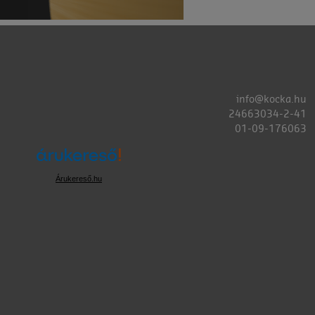
info@kocka.hu
24663034-2-41
01-09-176063
Árukereső.hu