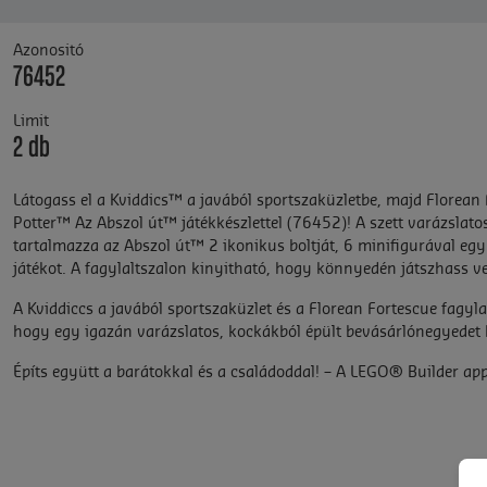
Azonositó
76452
Limit
2 db
Látogass el a Kviddics™ a javából sportszaküzletbe, majd Florean
Potter™ Az Abszol út™ játékkészlettel (76452)! A szett varázsla
tartalmazza az Abszol út™ 2 ikonikus boltját, 6 minifigurával együ
játékot. A fagylaltszalon kinyitható, hogy könnyedén játszhass vel
A Kviddiccs a javából sportszaküzlet és a Florean Fortescue fagy
hogy egy igazán varázslatos, kockákból épült bevásárlónegyedet 
Építs együtt a barátokkal és a családoddal! – A LEGO® Builder ap