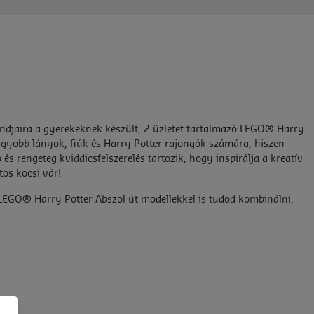
landjaira a gyerekeknek készült, 2 üzletet tartalmazó LEGO® Harry
agyobb lányok, fiúk és Harry Potter rajongók számára, hiszen
s rengeteg kviddicsfelszerelés tartozik, hogy inspirálja a kreatív
tos kocsi vár!
) LEGO® Harry Potter Abszol út modellekkel is tudod kombinálni,