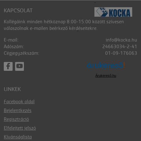
KAPCSOLAT
Kollégáink minden hétköznap 8:00-15:00 között szívesen
válaszolnak e-mailen beérkező kérdéseitekre.
E-mail:
info@kocka.hu
Adószám:
24663034-2-41
Cégjegyzékszám:
01-09-176063
Árukereső.hu
LINKEK
Facebook oldal
Bejelentkezés
Regisztráció
Elfelejtett jelszó
Kívánságlista