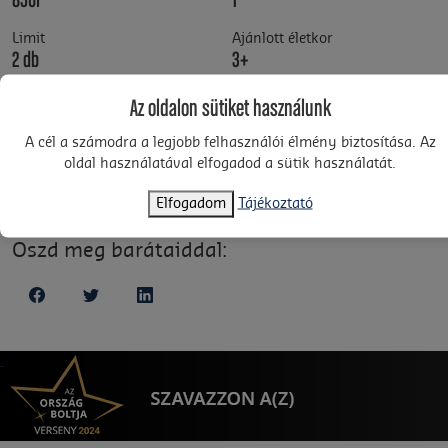
850I
1
Limit
Ajánlott életkor
2 db
3+
Az oldalon sütiket használunk
Szórakoztató és kényelmes, puha, háromrészes LEGO®
pénztárca kulcsok, készpénz, kártyák és személyi igazolvány
A cél a számodra a legjobb felhasználói élmény biztosítása. Az
tárolására. Lányok és fiúk, hordjátok stílusosan pénzeteket,
oldal használatával elfogadod a sütik használatát.
személyi igazolványotokat és kártyáitokat ezzel a LEGO®
pénztárcával. 3 éven felülieknek ajánlott!
Elfogadom
Tájékoztató
Oszd meg barátaiddal: