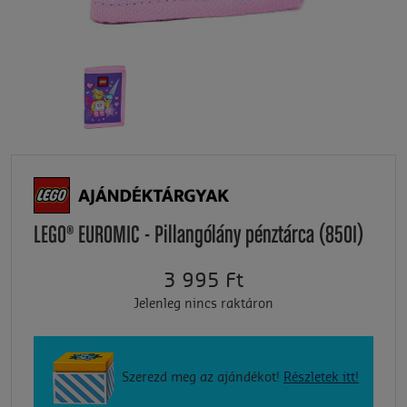
LEGO® EUROMIC - Pillangólány pénztárca (850I)
3 995 Ft
Jelenleg nincs raktáron
Szerezd meg az ajándékot!
Részletek itt!