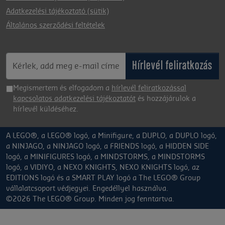
Adatkezelési tájékoztató (sütik)
Általános szerződési feltételek
Hírlevél feliratkozás
Megismertem és elfogadom a
hírlevél feliratkozással
kapcsolatos adatkezelési tájékoztatót
és hozzájárulok a
hírlevél küldéséhez.
A LEGO®, a LEGO® logó, a Minifigure, a DUPLO, a DUPLO logó,
a NINJAGO, a NINJAGO logó, a FRIENDS logó, a HIDDEN SIDE
logó, a MINIFIGURES logó, a MINDSTORMS, a MINDSTORMS
logó, a VIDIYO, a NEXO KNIGHTS, NEXO KNIGHTS logó, az
EDITIONS logó és a SMART PLAY logó a The LEGO® Group
vállalatcsoport védjegyei. Engedéllyel használva.
©2026 The LEGO® Group. Minden jog fenntartva.