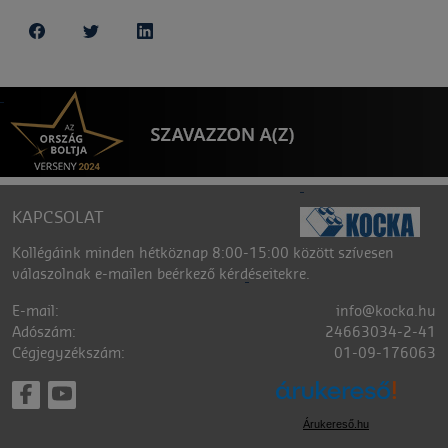
KAPCSOLAT
Kollégáink minden hétköznap 8:00-15:00 között szívesen
válaszolnak e-mailen beérkező kérdéseitekre.
E-mail:
info@kocka.hu
Adószám:
24663034-2-41
Cégjegyzékszám:
01-09-176063
Árukereső.hu