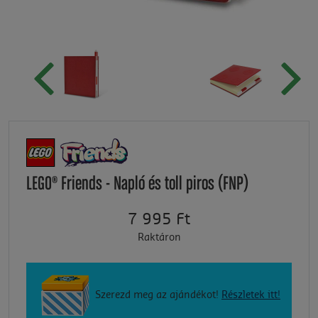
LEGO® Friends - Napló és toll piros (FNP)
7 995 Ft
Raktáron
Szerezd meg az ajándékot!
Részletek itt!