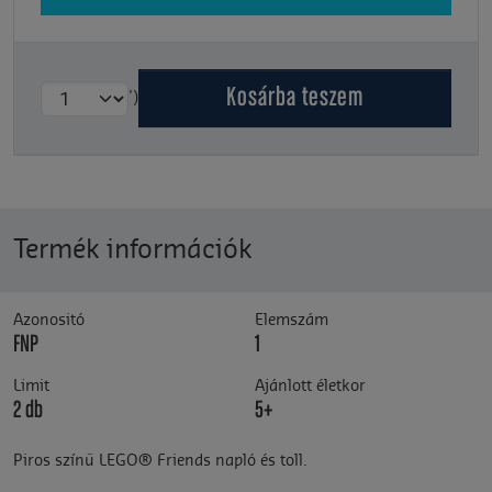
Kosárba
teszem
')
Termék információk
Azonositó
Elemszám
FNP
1
Limit
Ajánlott életkor
2 db
5+
Piros színű LEGO® Friends napló és toll.