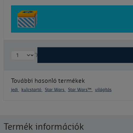
')
További hasonló termékek
jedi
kulcstartó
Star Wars
Star Wars™
világítás
Termék információk