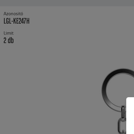
Azonositó
LGL-KE247H
Limit
2 db