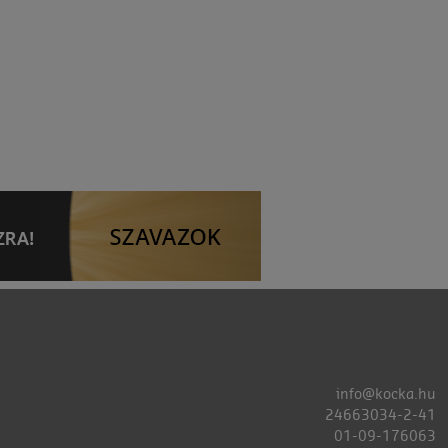
info@kocka.hu
24663034-2-41
01-09-176063