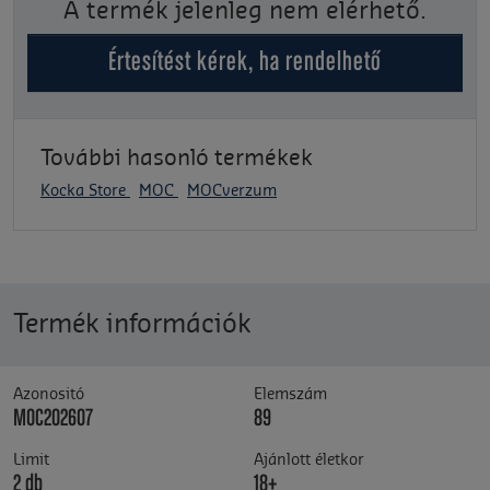
A termék jelenleg nem elérhető.
Értesítést kérek, ha rendelhető
További hasonló termékek
Kocka Store
MOC
MOCverzum
Termék információk
Azonositó
Elemszám
MOC202607
89
Limit
Ajánlott életkor
2 db
18+