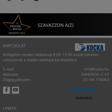
KAPCSOLAT
Kollégáink minden hétköznap 8:00-15:00 között szívesen
válaszolnak e-mailen beérkező kérdéseitekre.
E-mail:
info@kocka.hu
Adószám:
24663034-2-41
Cégjegyzékszám:
01-09-176063
Árukereső.hu
LINKEK