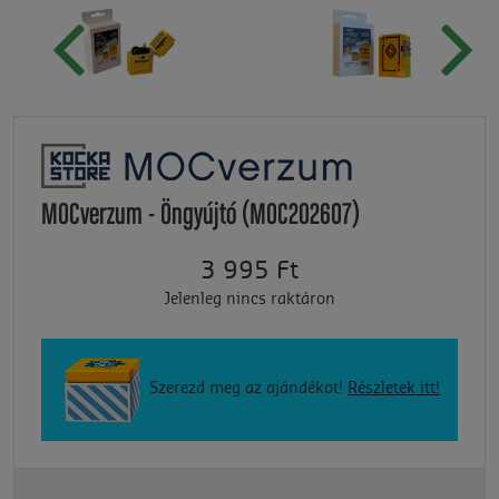
MOCverzum - Öngyújtó (MOC202607)
3 995 Ft
Jelenleg nincs raktáron
Szerezd meg az ajándékot!
Részletek itt!