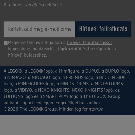
Általános szerződési feltételek
Hírlevél feliratkozás
Megismertem és elfogadom a
hírlevél feliratkozással
kapcsolatos adatkezelési tájékoztatót
és hozzájárulok a
hírlevél küldéséhez.
A LEGO®, a LEGO® logó, a Minifigure, a DUPLO, a DUPLO logó,
a NINJAGO, a NINJAGO logó, a FRIENDS logó, a HIDDEN SIDE
logó, a MINIFIGURES logó, a MINDSTORMS, a MINDSTORMS
logó, a VIDIYO, a NEXO KNIGHTS, NEXO KNIGHTS logó, az
EDITIONS logó és a SMART PLAY logó a The LEGO® Group
vállalatcsoport védjegyei. Engedéllyel használva.
©2026 The LEGO® Group. Minden jog fenntartva.