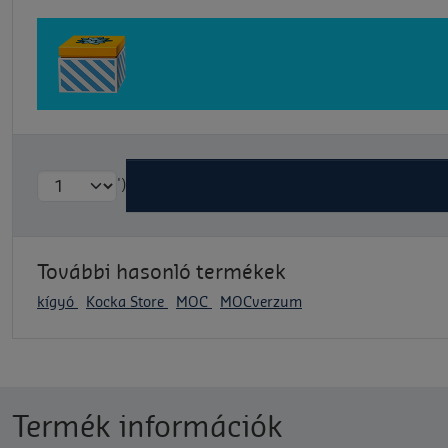
')
További hasonló termékek
kígyó
Kocka Store
MOC
MOCverzum
Termék információk