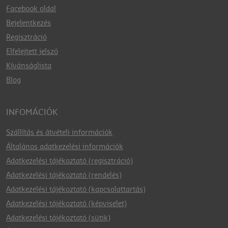
Facebook oldal
Bejelentkezés
Regisztráció
Elfelejtett jelszó
Kívánságlista
Blog
INFOMÁCIÓK
Szállítás és átvételi információk
Általános adatkezelési információk
Adatkezelési tájékoztató (regisztráció)
Adatkezelési tájékoztató (rendelés)
Adatkezelési tájékoztató (kapcsolattartás)
Adatkezelési tájékoztató (képviselet)
Adatkezelési tájékoztató (sütik)