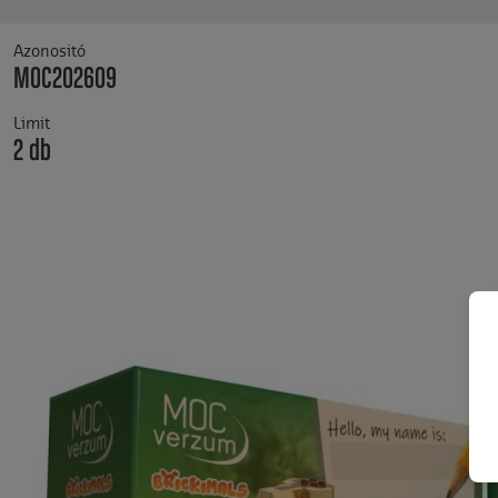
Azonositó
MOC202609
Limit
2 db