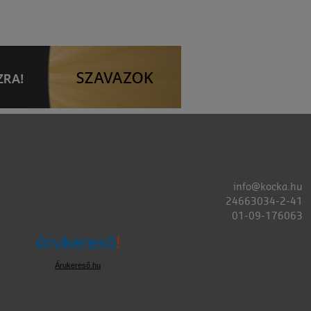
info@kocka.hu
24663034-2-41
01-09-176063
Árukereső.hu