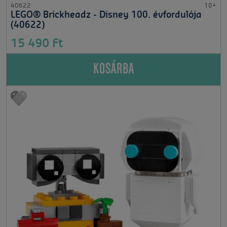
40622
10+
LEGO® Brickheadz - Disney 100. évfordulója
(40622)
15 490 Ft
KOSÁRBA