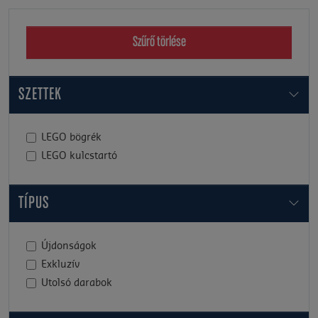
Szűrő törlése
SZETTEK
LEGO bögrék
LEGO kulcstartó
TÍPUS
Újdonságok
Exkluzív
Utolsó darabok