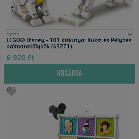
43271
6+
LEGO® Disney - 101 kiskutya: Kuksi és Pelyhes
dalmatakölykök (43271)
6 920 Ft
KOSÁRBA