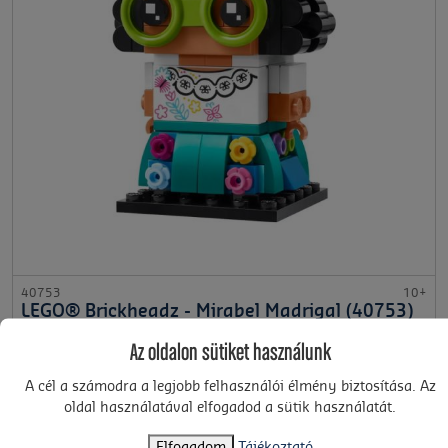
40753
10+
LEGO® Brickheadz - Mirabel Madrigal (40753)
6 995 Ft
Az oldalon sütiket használunk
A cél a számodra a legjobb felhasználói élmény biztosítása. Az
KOSÁRBA
oldal használatával elfogadod a sütik használatát.
Elfogadom
Tájékoztató