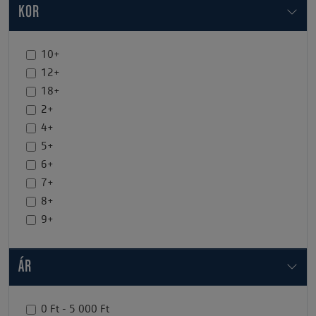
KOR
10+
12+
18+
2+
4+
5+
6+
7+
8+
9+
ÁR
0 Ft - 5 000 Ft