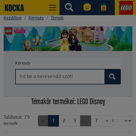
Kezdőlap
Keresés
Témák
Keresés
Témakör termékei: LEGO Disney
Találatok: 79
«
1
2
3
...
7
»
Rendezés:
termék