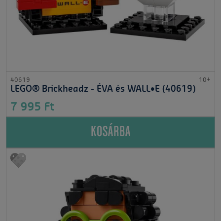
40619
10+
LEGO® Brickheadz - ÉVA és WALL•E (40619)
7 995 Ft
KOSÁRBA