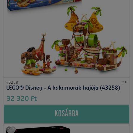
43258
7+
LEGO® Disney - A kakamorák hajója (43258)
32 320 Ft
KOSÁRBA