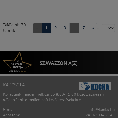
Találatok: 79
«
1
2
3
...
7
»
Rendezés:
termék
KAPCSOLAT
Kollégáink minden hétköznap 8:00-15:00 között szívesen
válaszolnak e-mailen beérkező kérdéseitekre.
E-mail:
info@kocka.hu
Adószám:
24663034-2-41