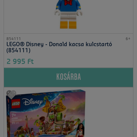
854111
6+
LEGO® Disney - Donald kacsa kulcstartó
(854111)
2 995 Ft
KOSÁRBA