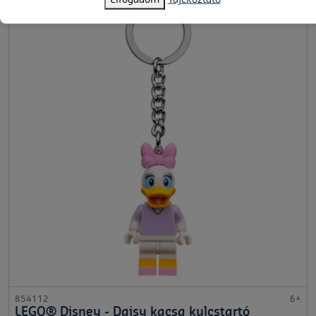
854112
6+
LEGO® Disney - Daisy kacsa kulcstartó