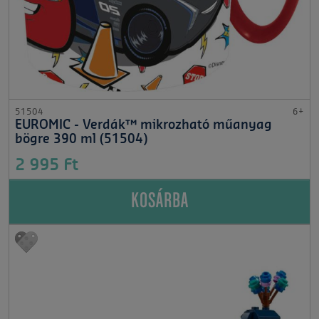
51504
6+
EUROMIC - Verdák™ mikrozható műanyag
bögre 390 ml (51504)
2 995 Ft
KOSÁRBA