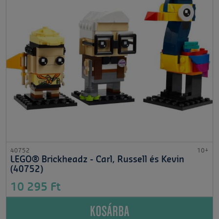
40752
10+
LEGO® Brickheadz - Carl, Russell és Kevin
(40752)
10 295 Ft
KOSÁRBA