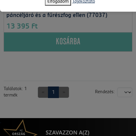
Elfogadom
Tájékoztató
77037
9+
LEGO® Horizon Adventures-Aloy és Varl a
páncéljáró és a fűrészfog ellen (77037)
13 395 Ft
KOSÁRBA
Találatok: 1
«
1
»
Rendezés:
termék