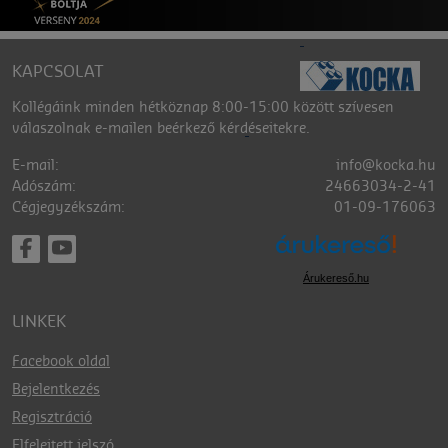
KAPCSOLAT
Kollégáink minden hétköznap 8:00-15:00 között szívesen
válaszolnak e-mailen beérkező kérdéseitekre.
E-mail:
info@kocka.hu
Adószám:
24663034-2-41
Cégjegyzékszám:
01-09-176063
Árukereső.hu
LINKEK
Facebook oldal
Bejelentkezés
Regisztráció
Elfelejtett jelszó