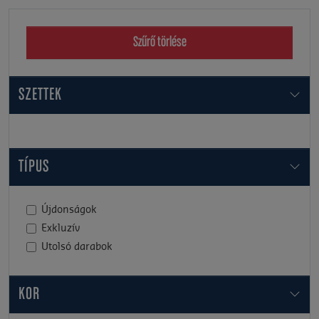
Szűrő törlése
SZETTEK
TÍPUS
Újdonságok
Exkluzív
Utolsó darabok
KOR