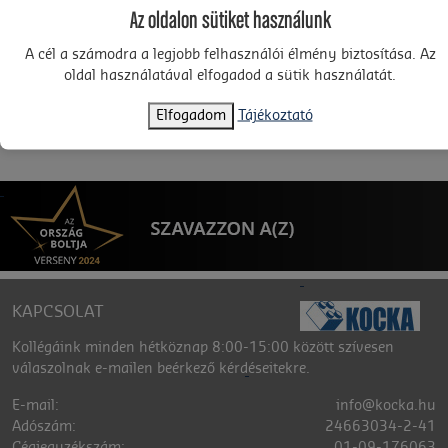
Az oldalon sütiket használunk
A cél a számodra a legjobb felhasználói élmény biztosítása. Az
oldal használatával elfogadod a sütik használatát.
Találatok: 0
«
1
»
Rendezés:
termék
Elfogadom
Tájékoztató
KAPCSOLAT
Kollégáink minden hétköznap 8:00-15:00 között szívesen
válaszolnak e-mailen beérkező kérdéseitekre.
E-mail:
info@kocka.hu
Adószám:
24663034-2-41
Cégjegyzékszám:
01-09-176063