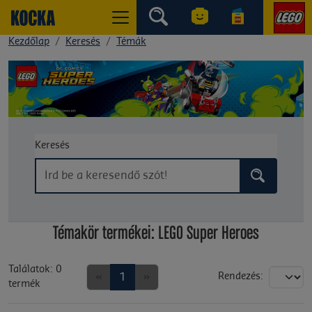
Kezdőlap
Keresés
Témák
Keresés
Témakör termékei: LEGO Super Heroes
Találatok: 0
«
1
»
Rendezés:
termék