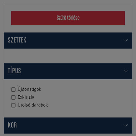
Szűrő törlése
SZETTEK
TÍPUS
Újdonságok
Exkluzív
Utolsó darabok
KOR