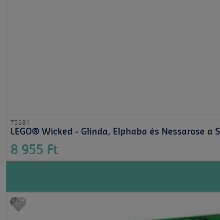
75681
LEGO® Wicked - Glinda, Elphaba és Nessarose a 
8 955 Ft