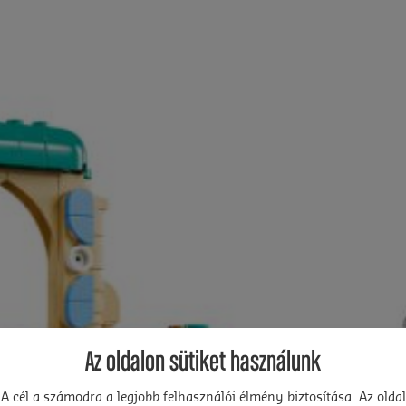
Az oldalon sütiket használunk
A cél a számodra a legjobb felhasználói élmény biztosítása. Az oldal