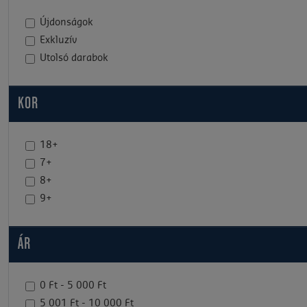
Újdonságok
Exkluzív
Utolsó darabok
KOR
18+
7+
8+
9+
ÁR
0 Ft - 5 000 Ft
5 001 Ft - 10 000 Ft