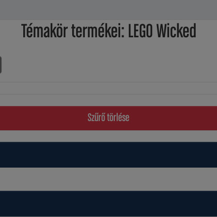
Témakör termékei: LEGO Wicked
Szűrő törlése