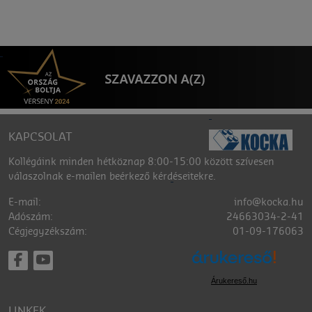
KAPCSOLAT
Kollégáink minden hétköznap 8:00-15:00 között szívesen
válaszolnak e-mailen beérkező kérdéseitekre.
E-mail:
info@kocka.hu
Adószám:
24663034-2-41
Cégjegyzékszám:
01-09-176063
Árukereső.hu
LINKEK