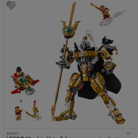
80065
9+