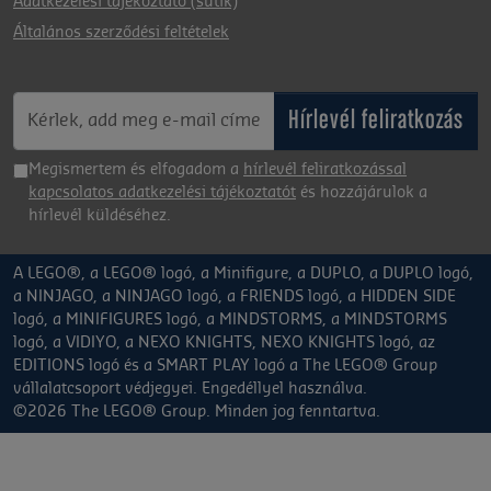
Adatkezelési tájékoztató (sütik)
Általános szerződési feltételek
Hírlevél feliratkozás
Megismertem és elfogadom a
hírlevél feliratkozással
kapcsolatos adatkezelési tájékoztatót
és hozzájárulok a
hírlevél küldéséhez.
A LEGO®, a LEGO® logó, a Minifigure, a DUPLO, a DUPLO logó,
a NINJAGO, a NINJAGO logó, a FRIENDS logó, a HIDDEN SIDE
logó, a MINIFIGURES logó, a MINDSTORMS, a MINDSTORMS
logó, a VIDIYO, a NEXO KNIGHTS, NEXO KNIGHTS logó, az
EDITIONS logó és a SMART PLAY logó a The LEGO® Group
vállalatcsoport védjegyei. Engedéllyel használva.
©2026 The LEGO® Group. Minden jog fenntartva.