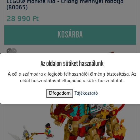
LEGO® Monkie Kid - Erlang mennyei robotja
(80065)
28 990 Ft
KOSÁRBA
Az oldalon sütiket használunk
A cél a számodra a legjobb felhasználói élmény biztosítása. Az
oldal használatával elfogadod a sütik használatát.
Elfogadom
Tájékoztató