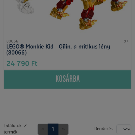
80066
9+
LEGO® Monkie Kid - Qilin, a mitikus lény
(80066)
24 790 Ft
KOSÁRBA
Találatok: 2
«
1
»
Rendezés:
termék