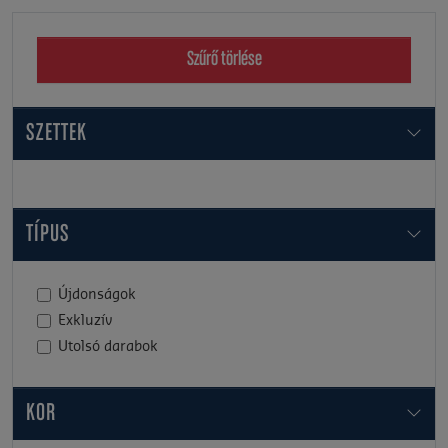
Szűrő törlése
SZETTEK
TÍPUS
Újdonságok
Exkluzív
Utolsó darabok
KOR