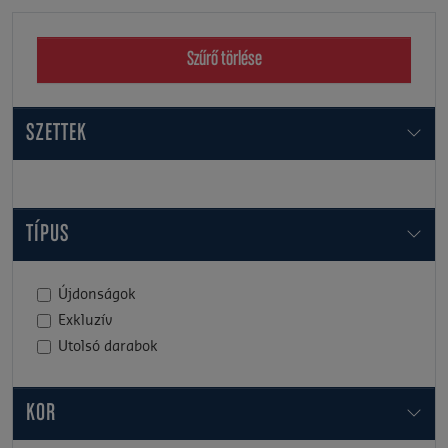
Szűrő törlése
SZETTEK
TÍPUS
Újdonságok
Exkluzív
Utolsó darabok
KOR