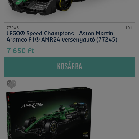
77245
10+
LEGO® Speed Champions - Aston Martin
Aramco F1® AMR24 versenyautó (77245)
7 650 Ft
KOSÁRBA