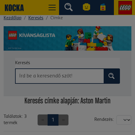
Kezdőlap
Keresés
Címke
Keresés
Keresés címke alapján: Aston Martin
Találatok: 3
«
1
»
Rendezés:
termék