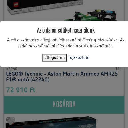
Az oldalon sütiket használunk
A cél a számodra a legjobb felhasználói élmény biztosítása. Az
oldal használatával elfogadod a sütik használatát.
Elfogadom
Tájékoztató
42240
18+
LEGO® Technic - Aston Martin Aramco AMR25
F1® autó (42240)
72 910 Ft
KOSÁRBA