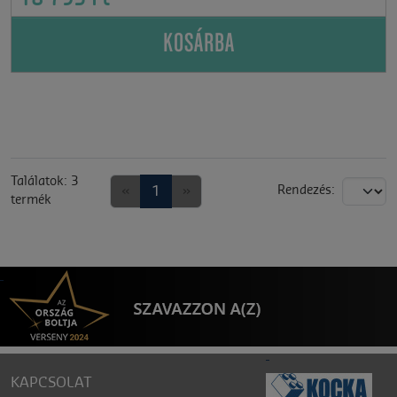
KOSÁRBA
Találatok: 3
«
1
»
Rendezés:
termék
KAPCSOLAT