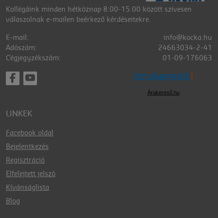
Kollégáink minden hétköznap 8:00-15:00 között szívesen
válaszolnak e-mailen beérkező kérdéseitekre.
E-mail:
info@kocka.hu
Adószám:
24663034-2-41
Cégjegyzékszám:
01-09-176063
Árukereső.hu
LINKEK
Facebook oldal
Bejelentkezés
Regisztráció
Elfelejtett jelszó
Kívánságlista
Blog