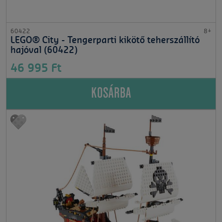
60422
8+
LEGO® City - Tengerparti kikötő teherszállító
hajóval (60422)
46 995 Ft
KOSÁRBA