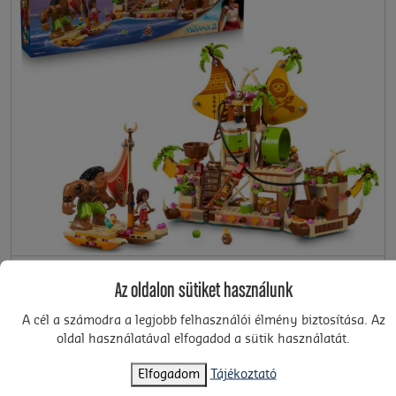
43258
7+
LEGO® Disney - A kakamorák hajója (43258)
Az oldalon sütiket használunk
32 320 Ft
A cél a számodra a legjobb felhasználói élmény biztosítása. Az
oldal használatával elfogadod a sütik használatát.
KOSÁRBA
Elfogadom
Tájékoztató