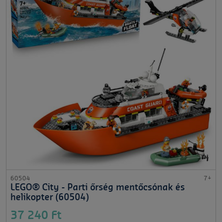
60504
7+
LEGO® City - Parti őrség mentőcsónak és
helikopter (60504)
37 240 Ft