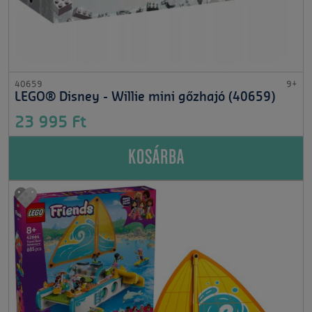
40659
9+
LEGO® Disney - Willie mini gőzhajó (40659)
23 995 Ft
KOSÁRBA