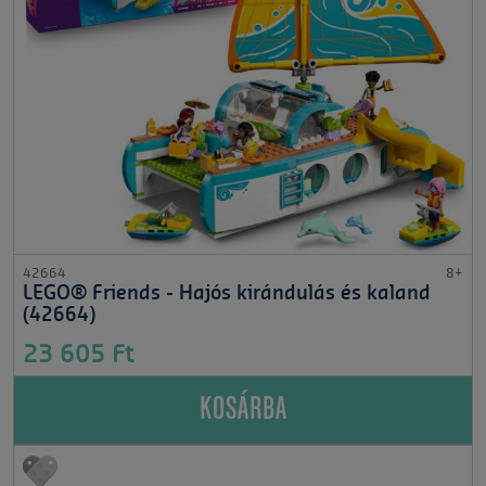
42664
8+
LEGO® Friends - Hajós kirándulás és kaland
(42664)
23 605 Ft
KOSÁRBA