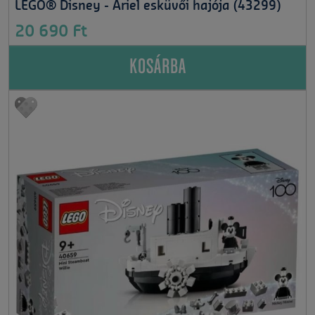
LEGO® Disney - Ariel esküvői hajója (43299)
20 690 Ft
KOSÁRBA