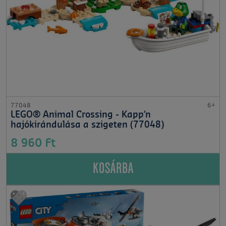
77048
6+
LEGO® Animal Crossing - Kapp‘n
hajókirándulása a szigeten (77048)
8 960 Ft
KOSÁRBA