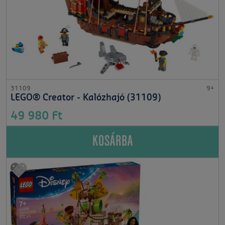
31109
9+
LEGO® Creator - Kalózhajó (31109)
49 980 Ft
KOSÁRBA