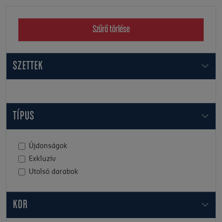
Szűrő törlése
SZETTEK
TÍPUS
Újdonságok
Exkluzív
Utolsó darabok
KOR