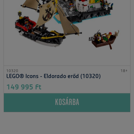
10320
18+
LEGO® Icons - Eldorado erőd (10320)
149 995 Ft
KOSÁRBA