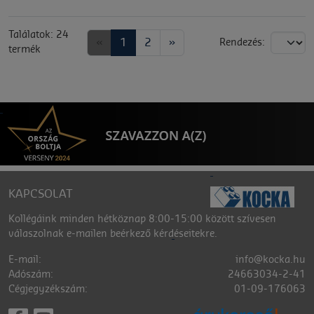
Találatok: 24
«
1
2
»
Rendezés:
termék
KAPCSOLAT
Kollégáink minden hétköznap 8:00-15:00 között szívesen
válaszolnak e-mailen beérkező kérdéseitekre.
E-mail:
info@kocka.hu
Adószám:
24663034-2-41
Cégjegyzékszám:
01-09-176063