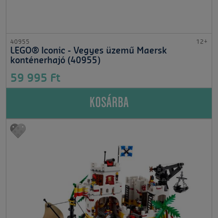
40955
12+
LEGO® Iconic - Vegyes üzemű Maersk
konténerhajó (40955)
59 995 Ft
KOSÁRBA