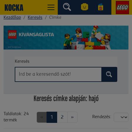
Kezdőlap
Keresés
Címke
Keresés
Keresés címke alapján: hajó
Találatok: 24
«
1
2
»
Rendezés:
termék