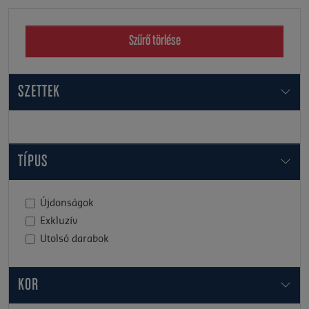
Szűrő törlése
SZETTEK
TÍPUS
Újdonságok
Exkluzív
Utolsó darabok
KOR