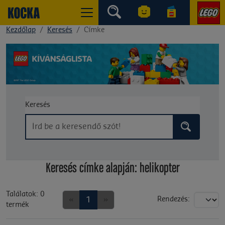
Kezdőlap
Keresés
Címke
Keresés
Keresés címke alapján: helikopter
Találatok: 0
«
1
»
Rendezés:
termék