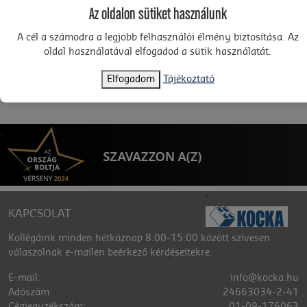
Az oldalon sütiket használunk
A cél a számodra a legjobb felhasználói élmény biztosítása. Az
oldal használatával elfogadod a sütik használatát.
Találatok: 0
«
1
»
Rendezés:
termék
Elfogadom
Tájékoztató
KAPCSOLAT
Kollégáink minden hétköznap 8:00-15:00 között szívesen
válaszolnak e-mailen beérkező kérdéseitekre.
E-mail:
info@kocka.hu
Adószám:
24663034-2-41
Cégjegyzékszám:
01-09-176063