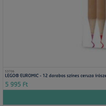
53706
LEGO® EUROMIC - 12 darabos színes ceruza írósze
5 995 Ft