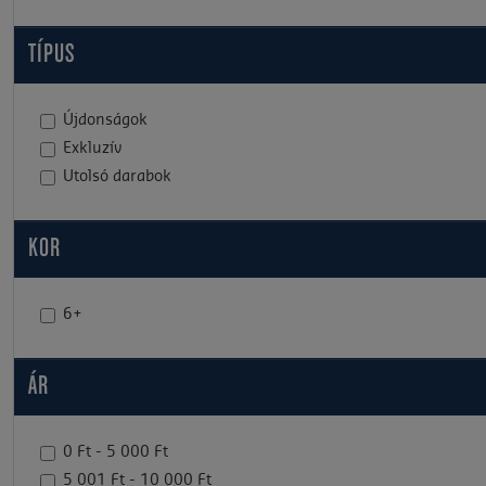
TÍPUS
Újdonságok
Exkluzív
Utolsó darabok
KOR
6+
ÁR
0 Ft - 5 000 Ft
5 001 Ft - 10 000 Ft