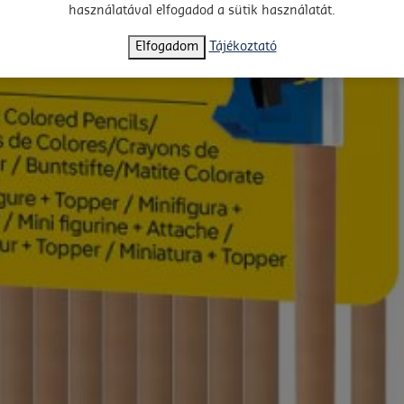
használatával elfogadod a sütik használatát.
Elfogadom
Tájékoztató