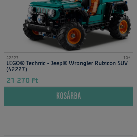
42227
10+
LEGO® Technic - Jeep® Wrangler Rubicon SUV
(42227)
21 270 Ft
KOSÁRBA