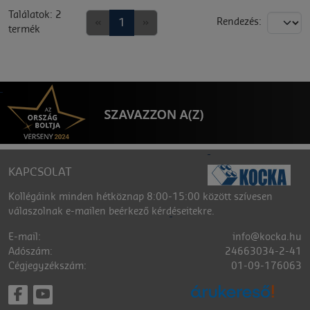
Találatok: 2
«
1
»
Rendezés:
termék
KAPCSOLAT
Kollégáink minden hétköznap 8:00-15:00 között szívesen
válaszolnak e-mailen beérkező kérdéseitekre.
E-mail:
info@kocka.hu
Adószám:
24663034-2-41
Cégjegyzékszám:
01-09-176063