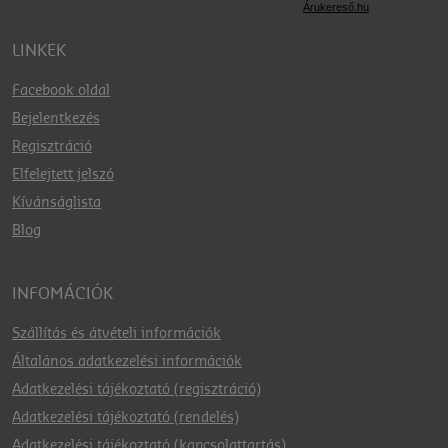
Árukereső.hu
LINKEK
Facebook oldal
Bejelentkezés
Regisztráció
Elfelejtett jelszó
Kívánságlista
Blog
INFOMÁCIÓK
Szállítás és átvételi információk
Általános adatkezelési információk
Adatkezelési tájékoztató (regisztráció)
Adatkezelési tájékoztató (rendelés)
Adatkezelési tájékoztató (kapcsolattartás)