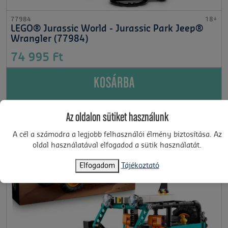
77984
18+
LEGO® Jurassic World - Jurassic Park Jeep®
Wrangler (77984)
74 995 Ft
KOSÁRBA
Az oldalon sütiket használunk
A cél a számodra a legjobb felhasználói élmény biztosítása. Az
oldal használatával elfogadod a sütik használatát.
Elfogadom
Tájékoztató