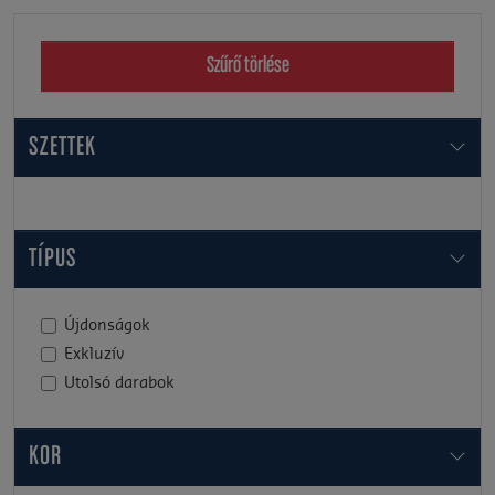
Szűrő törlése
SZETTEK
TÍPUS
Újdonságok
Exkluzív
Utolsó darabok
KOR