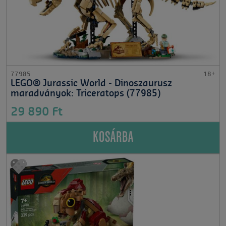
77985
18+
LEGO® Jurassic World - Dinoszaurusz
maradványok: Triceratops (77985)
29 890 Ft
KOSÁRBA