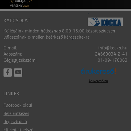
KAPCSOLAT
Kollégáink minden hétköznap 8:00-15:00 között szívesen
válaszolnak e-mailen beérkező kérdéseitekre.
E-mail:
info@kocka.hu
Adószám:
24663034-2-41
Cégjegyzékszám:
01-09-176063
Árukereső.hu
LINKEK
Facebook oldal
Bejelentkezés
Regisztráció
Elfelejtett jelszó