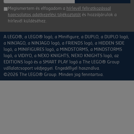
Megismertem és elfogadom a
hírlevél feliratkozással
kapcsolatos adatkezelési tájékoztatót
és hozzájárulok a
hírlevél küldéséhez.
A LEGO®, a LEGO® logó, a Minifigure, a DUPLO, a DUPLO logó,
a NINJAGO, a NINJAGO logó, a FRIENDS logó, a HIDDEN SIDE
logó, a MINIFIGURES logó, a MINDSTORMS, a MINDSTORMS
logó, a VIDIYO, a NEXO KNIGHTS, NEXO KNIGHTS logó, az
EDITIONS logó és a SMART PLAY logó a The LEGO® Group
vállalatcsoport védjegyei. Engedéllyel használva.
©2026 The LEGO® Group. Minden jog fenntartva.