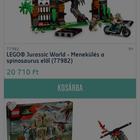
77982
9+
LEGO® Jurassic World - Menekülés a
spinosaurus elől (77982)
20 710 Ft
KOSÁRBA