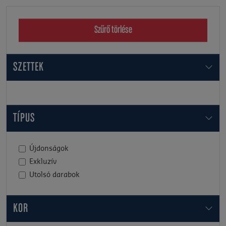
Szűrő törlése
SZETTEK
TÍPUS
Újdonságok
Exkluzív
Utolsó darabok
KOR