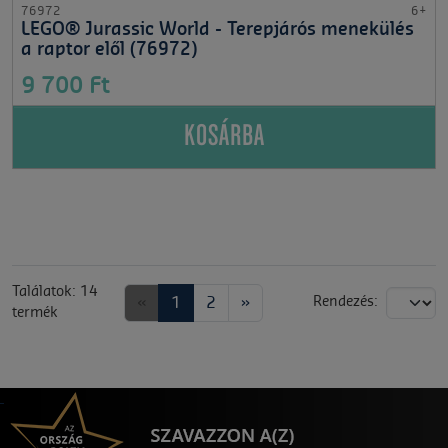
76972
6+
LEGO® Jurassic World - Terepjárós menekülés
a raptor elől (76972)
9 700 Ft
KOSÁRBA
Találatok: 14
«
1
2
»
Rendezés:
termék