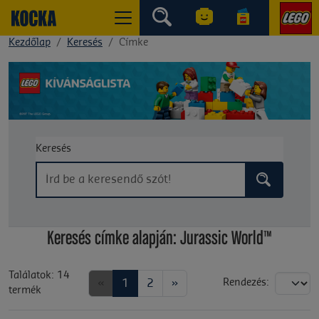
Kezdőlap
Keresés
Címke
Keresés
Keresés címke alapján: Jurassic World™
Találatok: 14
«
1
2
»
Rendezés:
termék