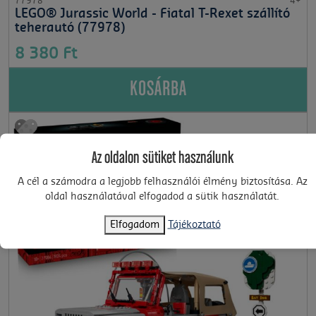
77978
4+
LEGO® Jurassic World - Fiatal T-Rexet szállító
teherautó (77978)
8 380 Ft
KOSÁRBA
Az oldalon sütiket használunk
A cél a számodra a legjobb felhasználói élmény biztosítása. Az
oldal használatával elfogadod a sütik használatát.
Elfogadom
Tájékoztató