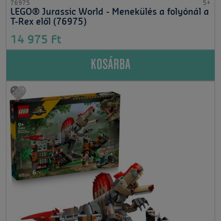
76975
5+
LEGO® Jurassic World - Menekülés a folyónál a
T-Rex elől (76975)
14 975 Ft
KOSÁRBA