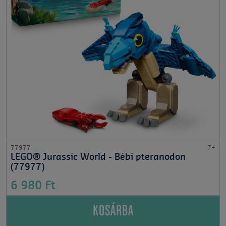
77977
7+
LEGO® Jurassic World - Bébi pteranodon
(77977)
6 980 Ft
KOSÁRBA