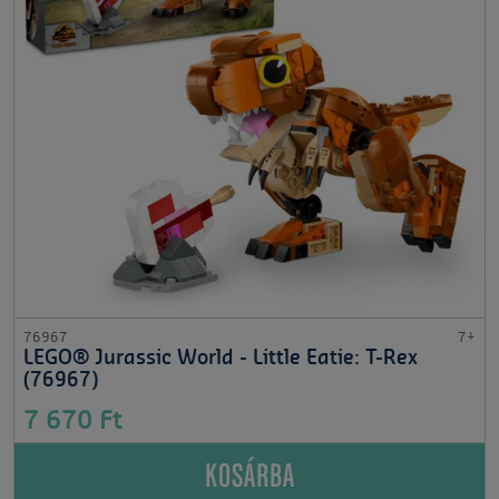
76967
7+
LEGO® Jurassic World - Little Eatie: T-Rex
(76967)
7 670 Ft
KOSÁRBA