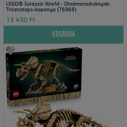
LEGO® Jurassic World - Dinómaradványok:
Triceratops-koponya (76969)
13 430 Ft
KOSÁRBA