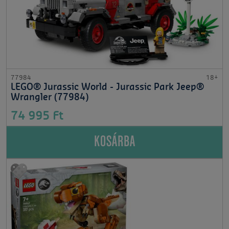
77984
18+
LEGO® Jurassic World - Jurassic Park Jeep®
Wrangler (77984)
74 995 Ft
KOSÁRBA