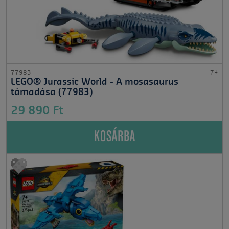
77983
7+
LEGO® Jurassic World - A mosasaurus
támadása (77983)
29 890 Ft
KOSÁRBA