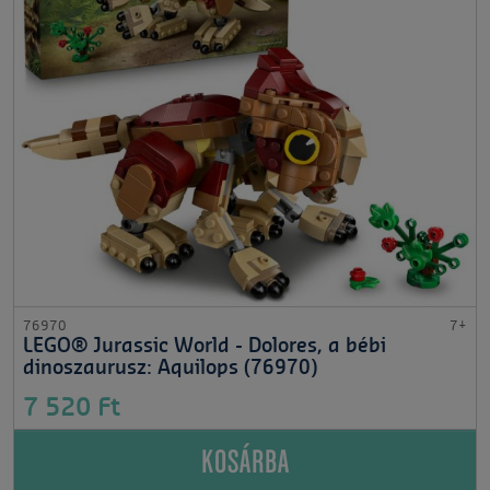
76970
7+
LEGO® Jurassic World - Dolores, a bébi
dinoszaurusz: Aquilops (76970)
7 520 Ft
KOSÁRBA