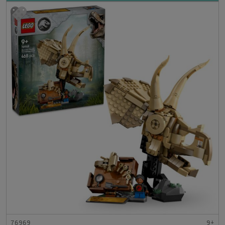
76969
9+