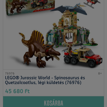
76976
8+
LEGO® Jurassic World - Spinosaurus és
Quetzalcoatlus, légi küldetés (76976)
45 680 Ft
KOSÁRBA