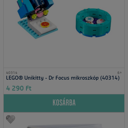
40314
6+
LEGO® Unikitty - Dr Focus mikroszkóp (40314)
4 290 Ft
KOSÁRBA