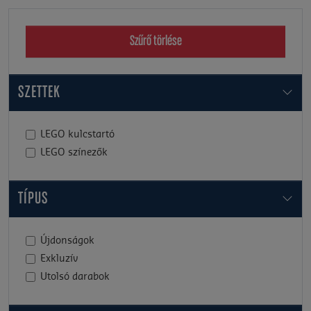
Szűrő törlése
SZETTEK
LEGO kulcstartó
LEGO színezők
TÍPUS
Újdonságok
Exkluzív
Utolsó darabok