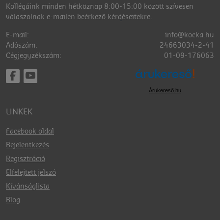
Kollégáink minden hétköznap 8:00-15:00 között szívesen
válaszolnak e-mailen beérkező kérdéseitekre.
E-mail:
info@kocka.hu
Adószám:
24663034-2-41
Cégjegyzékszám:
01-09-176063
Árukereső.hu
LINKEK
Facebook oldal
Bejelentkezés
Regisztráció
Elfelejtett jelszó
Kívánságlista
Blog