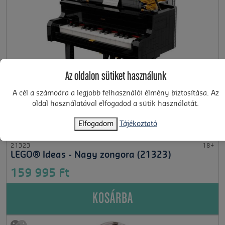
Az oldalon sütiket használunk
A cél a számodra a legjobb felhasználói élmény biztosítása. Az
oldal használatával elfogadod a sütik használatát.
Elfogadom
Tájékoztató
21323
18+
LEGO® Ideas - Nagy zongora (21323)
159 995 Ft
KOSÁRBA