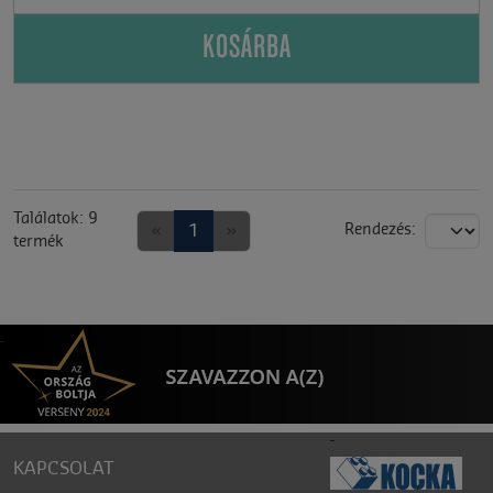
KOSÁRBA
Találatok: 9
«
1
»
Rendezés:
termék
KAPCSOLAT