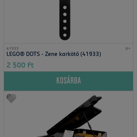
41933
6+
LEGO® DOTS - Zene karkötő (41933)
2 500 Ft
KOSÁRBA