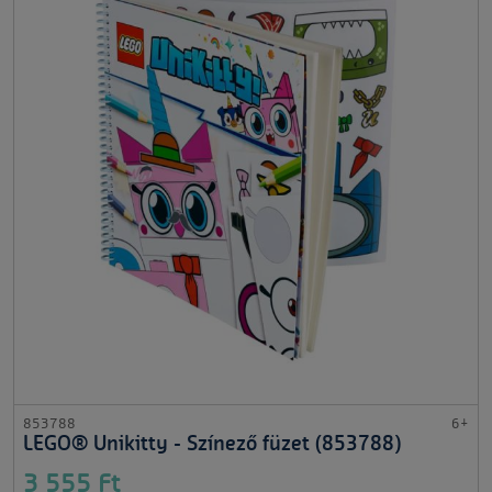
853788
6+
LEGO® Unikitty - Színező füzet (853788)
3 555 Ft