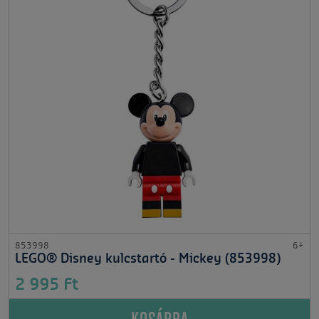
853998
6+
LEGO® Disney kulcstartó - Mickey (853998)
2 995 Ft