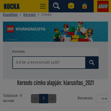
Kezdőlap
Keresés
Címke
Keresés
Keresés címke alapján: kiarusitas_2021
Találatok: 9
«
1
»
Rendezés:
termék