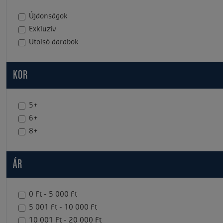
Újdonságok
Exkluzív
Utolsó darabok
KOR
5+
6+
8+
ÁR
0 Ft - 5 000 Ft
5 001 Ft - 10 000 Ft
10 001 Ft - 20 000 Ft