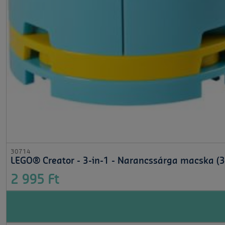
30714
LEGO® Creator - 3-in-1 - Narancssárga macska (
2 995 Ft