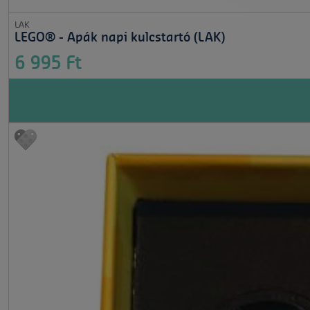
LAK
LEGO® - Apák napi kulcstartó (LAK)
6 995 Ft