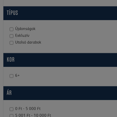
TÍPUS
Újdonságok
Exkluzív
Utolsó darabok
KOR
6+
ÁR
0 Ft - 5 000 Ft
5 001 Ft - 10 000 Ft