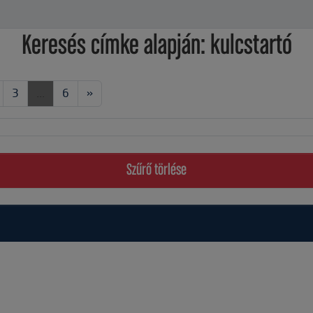
Keresés címke alapján: kulcstartó
3
...
6
»
Szűrő törlése