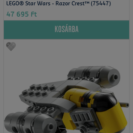
LEGO® Star Wars - Razor Crest™ (75447)
47 695 Ft
KOSÁRBA