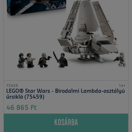
75459
14+
LEGO® Star Wars - Birodalmi Lambda-osztályú
űrsikló (75459)
46 865 Ft
KOSÁRBA