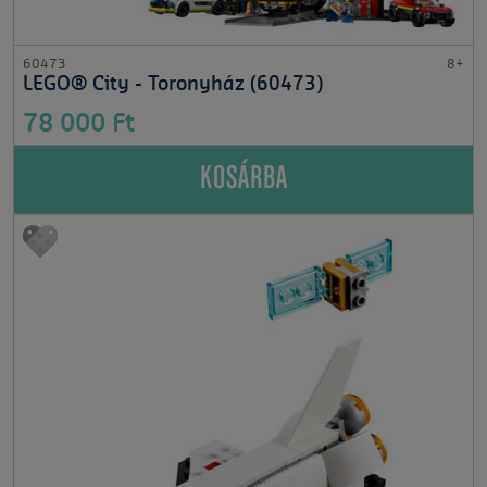
60473
8+
LEGO® City - Toronyház (60473)
78 000 Ft
KOSÁRBA