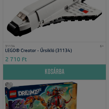
31134
6+
LEGO® Creator - Űrsikló (31134)
2 710 Ft
KOSÁRBA