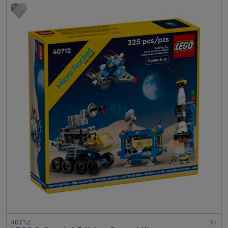
40712
9+