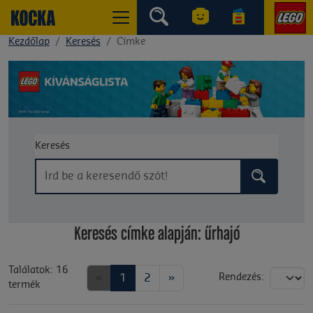
Kezdőlap
Keresés
Címke
Keresés
Keresés címke alapján: űrhajó
Találatok: 16
«
1
2
»
Rendezés:
termék