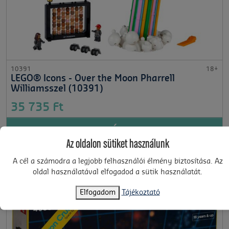
10391
18+
LEGO® Icons - Over the Moon Pharrell
Williamsszel (10391)
35 735 Ft
KOSÁRBA
Az oldalon sütiket használunk
A cél a számodra a legjobb felhasználói élmény biztosítása. Az
oldal használatával elfogadod a sütik használatát.
Elfogadom
Tájékoztató