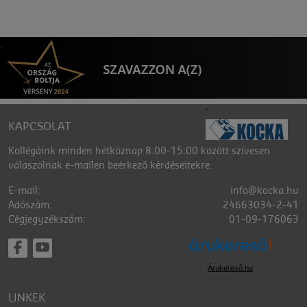
KAPCSOLAT
Kollégáink minden hétköznap 8:00-15:00 között szívesen
válaszolnak e-mailen beérkező kérdéseitekre.
E-mail:
info@kocka.hu
Adószám:
24663034-2-41
Cégjegyzékszám:
01-09-176063
Árukereső.hu
LINKEK