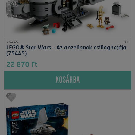
75445
9+
LEGO® Star Wars - Az anzellanok csillaghajója
(75445)
22 870 Ft
KOSÁRBA