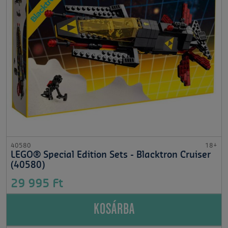
40580
18+
LEGO® Special Edition Sets - Blacktron Cruiser
(40580)
29 995 Ft
KOSÁRBA