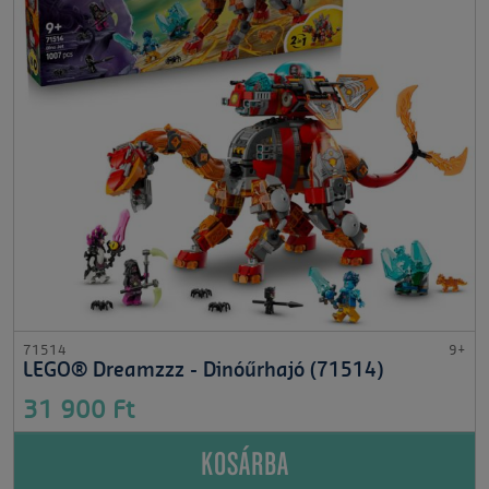
71514
9+
LEGO® Dreamzzz - Dinóűrhajó (71514)
31 900 Ft
KOSÁRBA