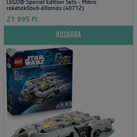
LEGO® Special Edition Sets - Mikro
rakétakilövő-állomás (40712)
21 995 Ft
KOSÁRBA