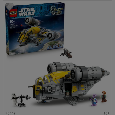
75447
10+