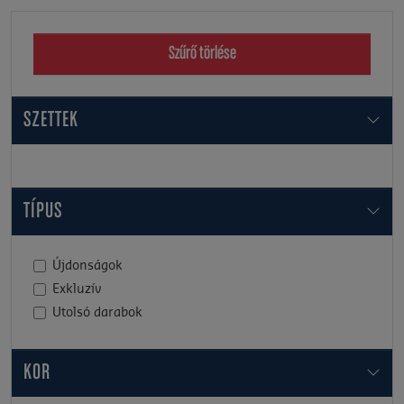
Szűrő törlése
SZETTEK
TÍPUS
Újdonságok
Exkluzív
Utolsó darabok
KOR