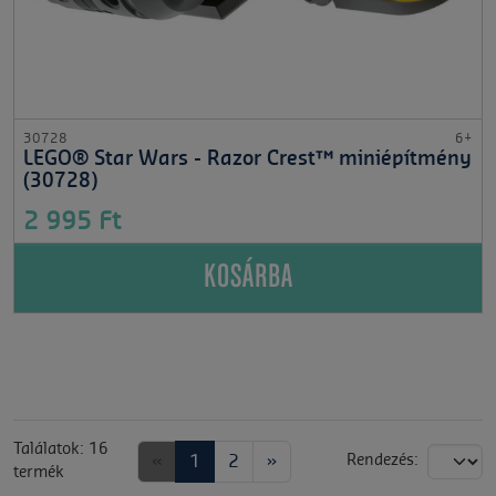
30728
6+
LEGO® Star Wars - Razor Crest™ miniépítmény
(30728)
2 995 Ft
KOSÁRBA
Találatok: 16
«
1
2
»
Rendezés:
termék