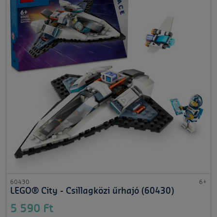
60430
6+
LEGO® City - Csillagközi űrhajó (60430)
5 590 Ft