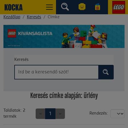
Kezdőlap
Keresés
Címke
Keresés
Keresés címke alapján: űrlény
Találatok: 2
«
1
»
Rendezés:
termék