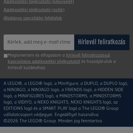
Adatkezelési tájékoztató (képviselet)
Adatkezelési tájékoztató (sütik)
Általános szerződési feltételek
Hírlevél feliratkozás
Megismertem és elfogadom a
hírlevél feliratkozással
kapcsolatos adatkezelési tájékoztatót
és hozzájárulok a
hírlevél küldéséhez.
A LEGO®, a LEGO® logó, a Minifigure, a DUPLO, a DUPLO logó,
a NINJAGO, a NINJAGO logó, a FRIENDS logó, a HIDDEN SIDE
logó, a MINIFIGURES logó, a MINDSTORMS, a MINDSTORMS
logó, a VIDIYO, a NEXO KNIGHTS, NEXO KNIGHTS logó, az
EDITIONS logó és a SMART PLAY logó a The LEGO® Group
vállalatcsoport védjegyei. Engedéllyel használva.
©2026 The LEGO® Group. Minden jog fenntartva.