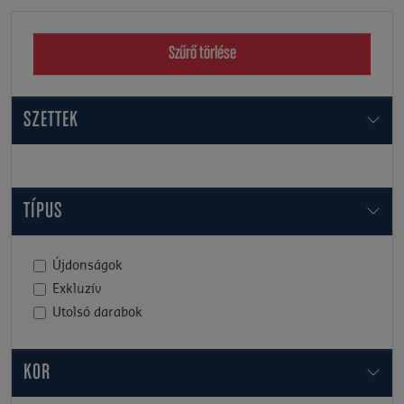
Szűrő törlése
SZETTEK
TÍPUS
Újdonságok
Exkluzív
Utolsó darabok
KOR