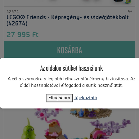
42674
9+
LEGO® Friends - Képregény- és videójátékbolt
(42674)
27 995 Ft
KOSÁRBA
Az oldalon sütiket használunk
A cél a számodra a legjobb felhasználói élmény biztosítása. Az
oldal használatával elfogadod a sütik használatát.
Elfogadom
Tájékoztató