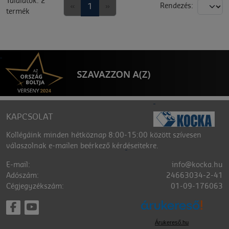
Találatok: 2
«
1
»
Rendezés:
termék
KAPCSOLAT
Kollégáink minden hétköznap 8:00-15:00 között szívesen
válaszolnak e-mailen beérkező kérdéseitekre.
E-mail:
info@kocka.hu
Adószám:
24663034-2-41
Cégjegyzékszám:
01-09-176063
Árukereső.hu