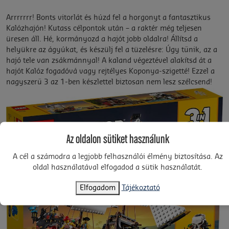
Arrrrrrr! Bonts vitorlát és húzd fel a horgonyt a fantasztikus
Kalózhajón! Kutass célpontok után – a raktér még teljesen
üresen áll. Hé, kormányozd a hajót jobb oldalra! Állítsd a
helyükre az ágyúkat, és készülj fel a tüzelésre: Úgy tűnik, az a
hajó tele van zsákmánnyal! A kaland végeztével alakítsd át a
hajót Kalóz fogadóvá vagy rejtélyes Koponya-szigetté! Ezzel a
nagyszerű 3 az 1-ben készlettel biztosan nem lesz szélcsend!
Az oldalon sütiket használunk
A cél a számodra a legjobb felhasználói élmény biztosítása. Az
oldal használatával elfogadod a sütik használatát.
Elfogadom
Tájékoztató