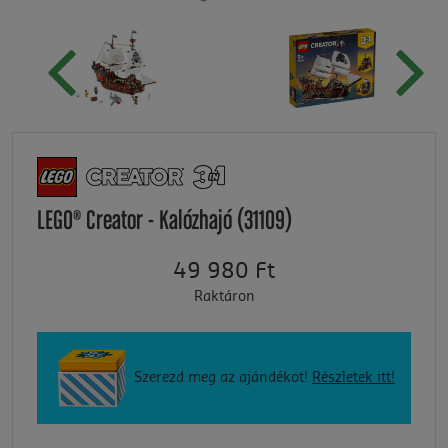
LEGO® Creator - Kalózhajó (31109)
49 980 Ft
Raktáron
Szerezd meg az ajándékot!
Részletek itt!