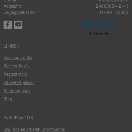
E-mail:
info@kocka.hu
Adószám:
24663034-2-41
Cégjegyzékszám:
01-09-176063
Árukereső.hu
LINKEK
Facebook oldal
Bejelentkezés
Regisztráció
Elfelejtett jelszó
Kívánságlista
Blog
INFOMÁCIÓK
Szállítás és átvételi információk