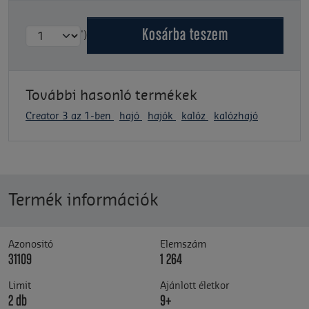
Kosárba
teszem
')
További hasonló termékek
Creator 3 az 1-ben
hajó
hajók
kalóz
kalózhajó
Termék információk
Azonositó
Elemszám
31109
1 264
Limit
Ajánlott életkor
2 db
9+