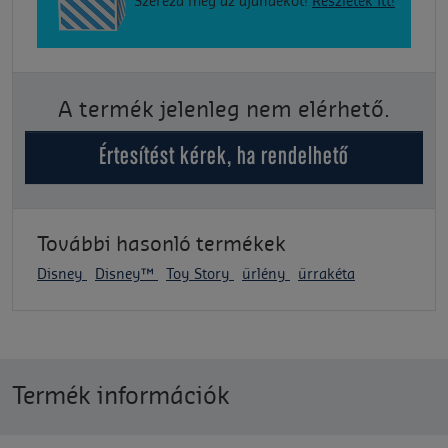
Szerezd meg az ajándékot!
Részletek itt!
A termék jelenleg nem elérhető.
Értesítést kérek, ha rendelhető
További hasonló termékek
Disney
Disney™
Toy Story
űrlény
űrrakéta
Termék információk