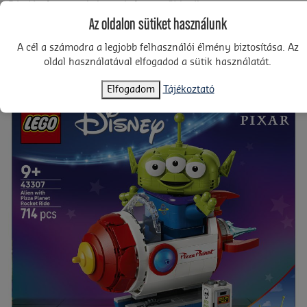
Ráadásul a gyerekek egy helyre gyűjthetik az összes
készletüket: a LEGO® Builder appal elmenthetik,
Az oldalon sütiket használunk
felnagyíthatják, 3D-ben elforgathatják és nyomon követhetik
A cél a számodra a legjobb felhasználói élmény biztosítása. Az
az építési folyamatot. A készlet 714 elemet tartalmaz.
oldal használatával elfogadod a sütik használatát.
Elfogadom
Tájékoztató