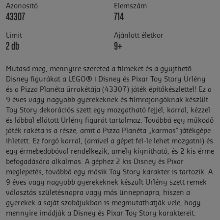
Azonositó
Elemszám
43307
714
Limit
Ajánlott életkor
2 db
9+
Mutasd meg, mennyire szereted a filmeket és a gyűjthető
Disney figurákat a LEGO® ǀ Disney és Pixar Toy Story Űrlény
és a Pizza Planéta űrrakétája (43307) játék építőkészlettel! Ez a
9 éves vagy nagyobb gyerekeknek és filmrajongóknak készült
Toy Story dekorációs szett egy mozgatható fejjel, karral, kézzel
és lábbal ellátott Űrlény figurát tartalmaz. Továbbá egy működő
játék rakéta is a része, amit a Pizza Planéta „karmos” játékgépe
ihletett. Ez forgó karral, (amivel a gépet fel-le lehet mozgatni) és
egy érmebedobóval rendelkezik, amely kiynitható, és 2 kis érme
befogadására alkalmas. A géphez 2 kis Disney és Pixar
meglepetés, továbbá egy másik Toy Story karakter is tartozik. A
9 éves vagy nagyobb gyerekeknek készült Űrlény szett remek
választás születésnapra vagy más ünnepnapra, hiszen a
gyerekek a saját szobájukban is megmutathatják vele, hogy
mennyire imádják a Disney és Pixar Toy Story karaktereit.