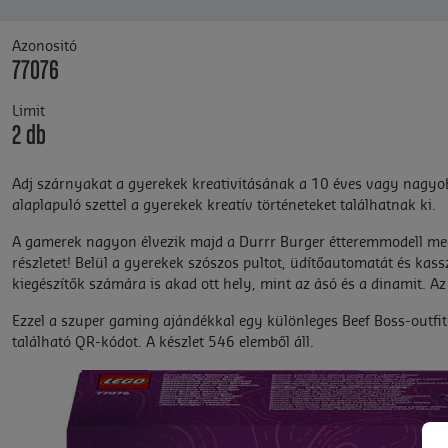
Azonositó
77076
Limit
2 db
Adj szárnyakat a gyerekek kreativitásának a 10 éves vagy nagyob
alaplapuló szettel a gyerekek kreatív történeteket találhatnak ki.
A gamerek nagyon élvezik majd a Durrr Burger étteremmodell megép
részletet! Belül a gyerekek szószos pultot, üdítőautomatát és kass
kiegészítők számára is akad ott hely, mint az ásó és a dinamit. Az
Ezzel a szuper gaming ajándékkal egy különleges Beef Boss-outfit
található QR-kódot. A készlet 546 elemből áll.