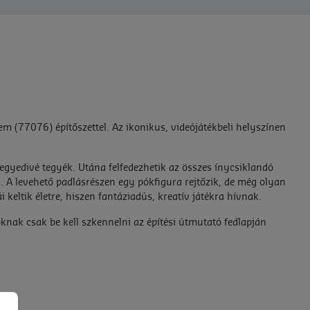
 (77076) építőszettel. Az ikonikus, videójátékbeli helyszínen
egyedivé tegyék. Utána felfedezhetik az összes ínycsiklandó
ak. A levehető padlásrészen egy pókfigura rejtőzik, de még olyan
keltik életre, hiszen fantáziadús, kreatív játékra hívnak.
knak csak be kell szkennelni az építési útmutató fedlapján