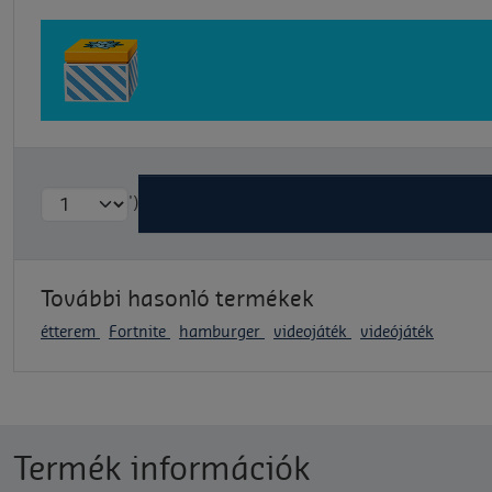
')
További hasonló termékek
étterem
Fortnite
hamburger
videojáték
videójáték
Termék információk