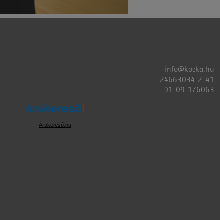
info@kocka.hu
24663034-2-41
01-09-176063
Árukereső.hu