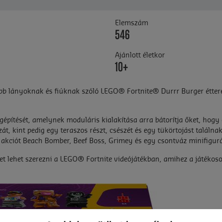
Elemszám
546
Ajánlott életkor
10+
b lányoknak és fiúknak szóló LEGO® Fortnite® Durrr Burger étterem
ítését, amelynek moduláris kialakítása arra bátorítja őket, hogy 
zát, kint pedig egy teraszos részt, csészét és egy tükörtojást találn
 akciót Beach Bomber, Beef Boss, Grimey és egy csontváz minifigurái 
et lehet szerezni a LEGO® Fortnite videójátékban, amihez a játékoso